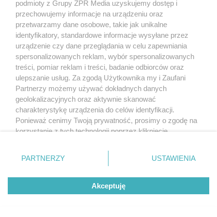
podmioty z Grupy ZPR Media uzyskujemy dostęp i
przechowujemy informacje na urządzeniu oraz
przetwarzamy dane osobowe, takie jak unikalne
identyfikatory, standardowe informacje wysyłane przez
urządzenie czy dane przeglądania w celu zapewniania
spersonalizowanych reklam, wybór spersonalizowanych
treści, pomiar reklam i treści, badanie odbiorców oraz
ulepszanie usług. Za zgodą Użytkownika my i Zaufani
Partnerzy możemy używać dokładnych danych
geolokalizacyjnych oraz aktywnie skanować
charakterystykę urządzenia do celów identyfikacji.
Ponieważ cenimy Twoją prywatność, prosimy o zgodę na
korzystanie z tych technologii poprzez kliknięcie
„Akceptuję”. Zgoda jest dobrowolna i zawsze możesz ją
zmienić/wycofać klikając przycisk ustawień prywatności
PARTNERZY
USTAWIENIA
znajdujący się w lewym dolnym rogu strony
. Niektóre
rodzaje przetwarzania danych nie wymagają zgody
Akceptuję
użytkownika, ale masz prawo sprzeciwić się takiemu
przetwarzaniu. Preferencje będą miały zastosowanie tylko
na tej witrynie.