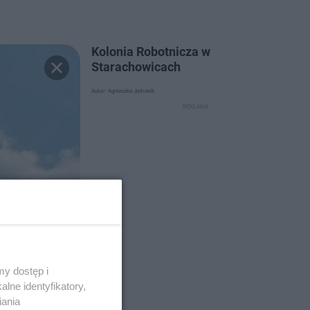
Kolonia Robotnicza w
Starachowicach
Autor: Agnieszka Jędrasik
y dostęp i
lne identyfikatory,
iania