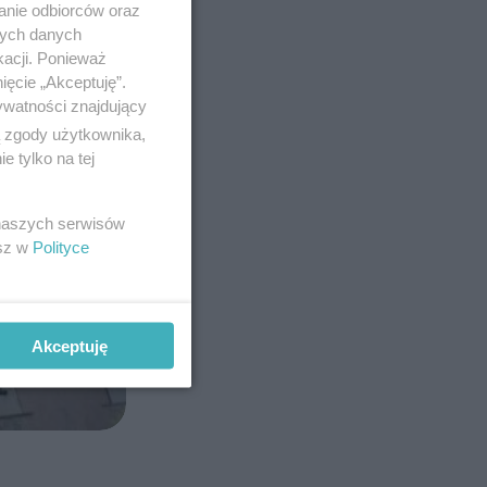
anie odbiorców oraz
nych danych
kacji. Ponieważ
ięcie „Akceptuję”.
ywatności znajdujący
ą zgody użytkownika,
 tylko na tej
 naszych serwisów
esz w
Polityce
Akceptuję