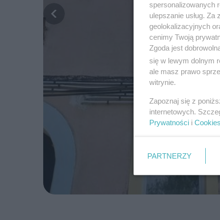
spersonalizowanych re
ulepszanie usług. Za
geolokalizacyjnych or
cenimy Twoją prywatno
Zgoda jest dobrowoln
się w lewym dolnym r
ale masz prawo sprzec
witrynie.
Zapoznaj się z poniż
internetowych. Szcze
Prywatności
i
Cookie
PARTNERZY