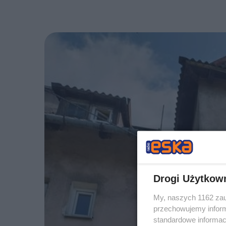
Drogi Użytkow
My, naszych 1162 zau
przechowujemy informa
standardowe informac