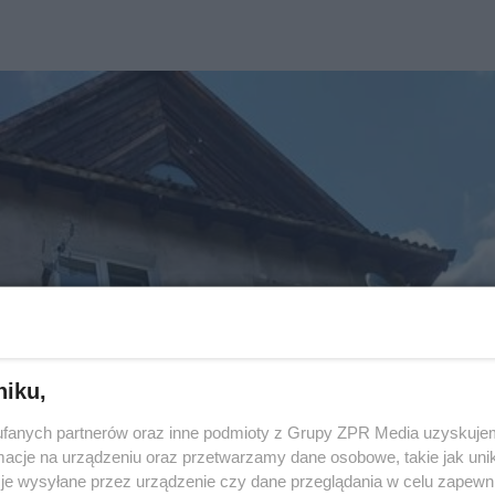
niku,
fanych partnerów oraz inne podmioty z Grupy ZPR Media uzyskujem
cje na urządzeniu oraz przetwarzamy dane osobowe, takie jak unika
je wysyłane przez urządzenie czy dane przeglądania w celu zapewn