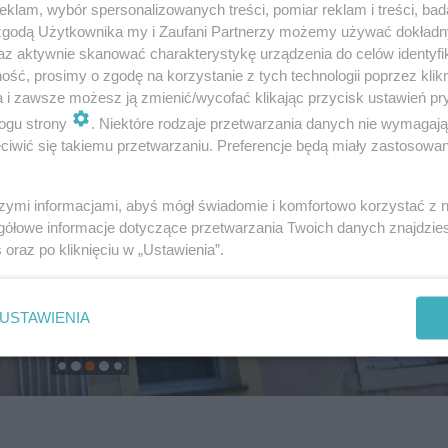
klam, wybór spersonalizowanych treści, pomiar reklam i treści, bad
 zgodą Użytkownika my i Zaufani Partnerzy możemy używać dokład
az aktywnie skanować charakterystykę urządzenia do celów identyfi
ść, prosimy o zgodę na korzystanie z tych technologii poprzez klikn
a i zawsze możesz ją zmienić/wycofać klikając przycisk ustawień pr
ogu strony
. Niektóre rodzaje przetwarzania danych nie wymagaj
iwić się takiemu przetwarzaniu. Preferencje będą miały zastosowanie
szymi informacjami, abyś mógł świadomie i komfortowo korzystać z
gółowe informacje dotyczące przetwarzania Twoich danych znajdzi
s
oraz po kliknięciu w „Ustawienia”.
USTAWIENIA