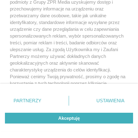
podmioty z Grupy ZPR Media uzyskujemy dostęp i
przechowujemy informacje na urządzeniu oraz
przetwarzamy dane osobowe, takie jak unikalne
identyfikatory, standardowe informacje wysyłane przez
urządzenie czy dane przeglądania w celu zapewniania
spersonalizowanych reklam, wybór spersonalizowanych
treści, pomiar reklam i treści, badanie odbiorców oraz
ulepszanie usług. Za zgodą Użytkownika my i Zaufani
Partnerzy możemy używać dokładnych danych
geolokalizacyjnych oraz aktywnie skanować
charakterystykę urządzenia do celów identyfikacji.
Ponieważ cenimy Twoją prywatność, prosimy o zgodę na
korzystanie z tych technologii poprzez kliknięcie
„Akceptuję”. Zgoda jest dobrowolna i zawsze możesz ją
zmienić/wycofać klikając przycisk ustawień prywatności
PARTNERZY
USTAWIENIA
znajdujący się w lewym dolnym rogu strony
. Niektóre
rodzaje przetwarzania danych nie wymagają zgody
Akceptuję
użytkownika, ale masz prawo sprzeciwić się takiemu
przetwarzaniu. Preferencje będą miały zastosowanie tylko
na tej witrynie.