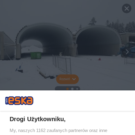
Rozwiń
Drogi Użytkowniku,
My, naszych 1162 zaufanych partnerów oraz inne