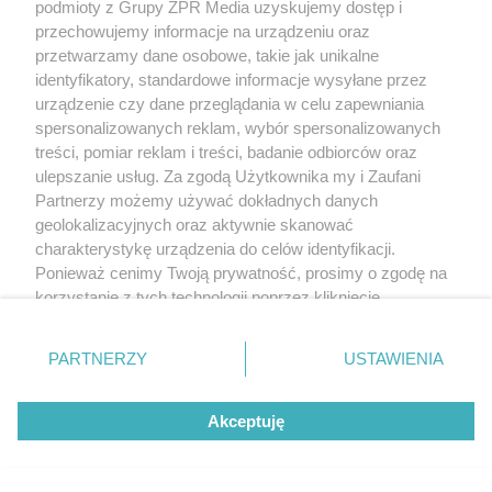
podmioty z Grupy ZPR Media uzyskujemy dostęp i
przechowujemy informacje na urządzeniu oraz
przetwarzamy dane osobowe, takie jak unikalne
identyfikatory, standardowe informacje wysyłane przez
urządzenie czy dane przeglądania w celu zapewniania
spersonalizowanych reklam, wybór spersonalizowanych
treści, pomiar reklam i treści, badanie odbiorców oraz
ulepszanie usług. Za zgodą Użytkownika my i Zaufani
Partnerzy możemy używać dokładnych danych
geolokalizacyjnych oraz aktywnie skanować
charakterystykę urządzenia do celów identyfikacji.
Ponieważ cenimy Twoją prywatność, prosimy o zgodę na
korzystanie z tych technologii poprzez kliknięcie
„Akceptuję”. Zgoda jest dobrowolna i zawsze możesz ją
zmienić/wycofać klikając przycisk ustawień prywatności
PARTNERZY
USTAWIENIA
znajdujący się w lewym dolnym rogu strony
. Niektóre
rodzaje przetwarzania danych nie wymagają zgody
Akceptuję
użytkownika, ale masz prawo sprzeciwić się takiemu
przetwarzaniu. Preferencje będą miały zastosowanie tylko
na tej witrynie.