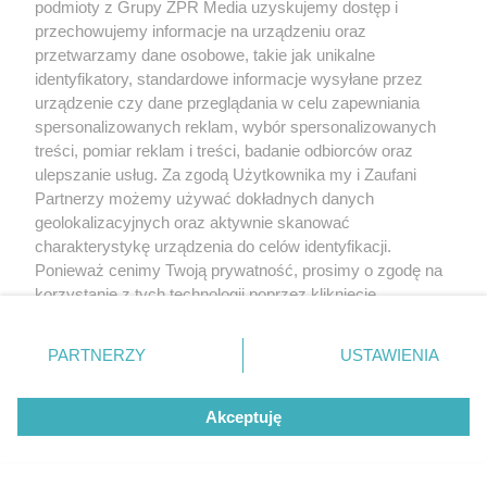
podmioty z Grupy ZPR Media uzyskujemy dostęp i
przechowujemy informacje na urządzeniu oraz
przetwarzamy dane osobowe, takie jak unikalne
identyfikatory, standardowe informacje wysyłane przez
urządzenie czy dane przeglądania w celu zapewniania
spersonalizowanych reklam, wybór spersonalizowanych
treści, pomiar reklam i treści, badanie odbiorców oraz
ulepszanie usług. Za zgodą Użytkownika my i Zaufani
Partnerzy możemy używać dokładnych danych
geolokalizacyjnych oraz aktywnie skanować
charakterystykę urządzenia do celów identyfikacji.
Ponieważ cenimy Twoją prywatność, prosimy o zgodę na
korzystanie z tych technologii poprzez kliknięcie
„Akceptuję”. Zgoda jest dobrowolna i zawsze możesz ją
zmienić/wycofać klikając przycisk ustawień prywatności
PARTNERZY
USTAWIENIA
znajdujący się w lewym dolnym rogu strony
. Niektóre
rodzaje przetwarzania danych nie wymagają zgody
Akceptuję
użytkownika, ale masz prawo sprzeciwić się takiemu
przetwarzaniu. Preferencje będą miały zastosowanie tylko
na tej witrynie.