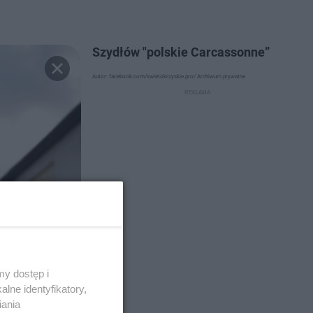
Szydłów "polskie Carcassonne”
Autor: facebook.com/swietokrzyskie.pro/ Archiwum prywatne
y dostęp i
lne identyfikatory,
iania