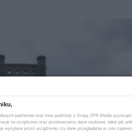
niku,
fanych partnerów oraz inne podmioty z Grupy ZPR Media uzyskujem
cje na urządzeniu oraz przetwarzamy dane osobowe, takie jak unika
je wysyłane przez urządzenie czy dane przeglądania w celu zapewn