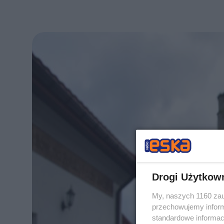
Drogi Użytkow
My, naszych 1160 zau
przechowujemy informa
standardowe informac