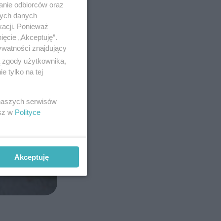
anie odbiorców oraz
nych danych
kacji. Ponieważ
ięcie „Akceptuję”.
ywatności znajdujący
ą zgody użytkownika,
 tylko na tej
 naszych serwisów
esz w
Polityce
Akceptuję