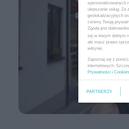
spersonalizowanych re
ulepszanie usług. Za
geolokalizacyjnych or
cenimy Twoją prywatno
Zgoda jest dobrowoln
się w lewym dolnym r
ale masz prawo sprzec
witrynie.
Zapoznaj się z poniż
internetowych. Szcze
Prywatności
i
Cookie
PARTNERZY