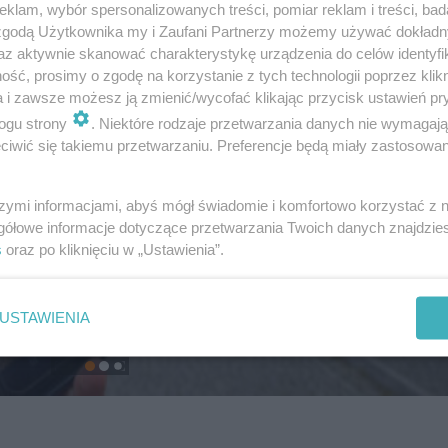
klam, wybór spersonalizowanych treści, pomiar reklam i treści, bad
 zgodą Użytkownika my i Zaufani Partnerzy możemy używać dokład
az aktywnie skanować charakterystykę urządzenia do celów identyfi
ść, prosimy o zgodę na korzystanie z tych technologii poprzez klikn
a i zawsze możesz ją zmienić/wycofać klikając przycisk ustawień pr
ogu strony
. Niektóre rodzaje przetwarzania danych nie wymagaj
iwić się takiemu przetwarzaniu. Preferencje będą miały zastosowanie
szymi informacjami, abyś mógł świadomie i komfortowo korzystać z
gółowe informacje dotyczące przetwarzania Twoich danych znajdzi
s
oraz po kliknięciu w „Ustawienia”.
USTAWIENIA