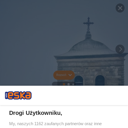
Rozwiń
Drogi Użytkowniku,
My, naszych 1162 zaufanych partnerów oraz inne