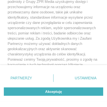
podmioty z Grupy ZPR Media uzyskujemy dostęp i
przechowujemy informacje na urządzeniu oraz
przetwarzamy dane osobowe, takie jak unikalne
identyfikatory, standardowe informacje wysyłane przez
urządzenie czy dane przeglądania w celu zapewniania
spersonalizowanych reklam, wybór spersonalizowanych
treści, pomiar reklam i treści, badanie odbiorców oraz
ulepszanie usług. Za zgodą Użytkownika my i Zaufani
Partnerzy możemy używać dokładnych danych
geolokalizacyjnych oraz aktywnie skanować
charakterystykę urządzenia do celów identyfikacji.
Ponieważ cenimy Twoją prywatność, prosimy o zgodę na
korzystanie z tych technologii poprzez kliknięcie
„Akceptuję”. Zgoda jest dobrowolna i zawsze możesz ją
zmienić/wycofać klikając przycisk ustawień prywatności
PARTNERZY
USTAWIENIA
znajdujący się w lewym dolnym rogu strony
. Niektóre
rodzaje przetwarzania danych nie wymagają zgody
Akceptuję
użytkownika, ale masz prawo sprzeciwić się takiemu
przetwarzaniu. Preferencje będą miały zastosowanie tylko
na tej witrynie.