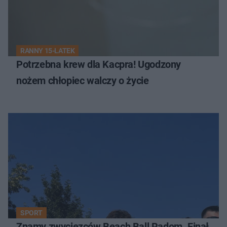
RANNY 15-LATEK
Potrzebna krew dla Kacpra! Ugodzony
nożem chłopiec walczy o życie
SPORT
Znamy zwycięzców Beach Ball Radom. Finał