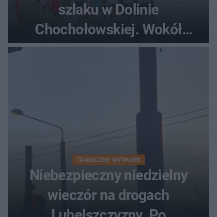
szlaku w Dolinie
Chochołowskiej. Wokół
turyści!
TRAGICZNY WYPADEK
Niebezpieczny niedzielny
wieczór na drogach
Lubelszczyzny. Po