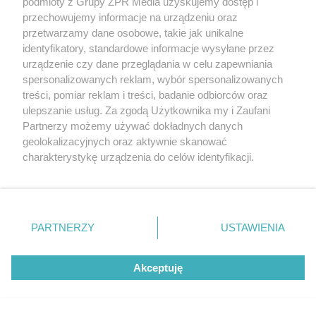
Białymstoku. Zobacz co
podmioty z Grupy ZPR Media uzyskujemy dostęp i
przechowujemy informacje na urządzeniu oraz
zdecydowało o sukcesie
przetwarzamy dane osobowe, takie jak unikalne
identyfikatory, standardowe informacje wysyłane przez
gości
urządzenie czy dane przeglądania w celu zapewniania
spersonalizowanych reklam, wybór spersonalizowanych
treści, pomiar reklam i treści, badanie odbiorców oraz
ulepszanie usług. Za zgodą Użytkownika my i Zaufani
Partnerzy możemy używać dokładnych danych
geolokalizacyjnych oraz aktywnie skanować
charakterystykę urządzenia do celów identyfikacji.
Ponieważ cenimy Twoją prywatność, prosimy o zgodę na
korzystanie z tych technologii poprzez kliknięcie
„Akceptuję”. Zgoda jest dobrowolna i zawsze możesz ją
zmienić/wycofać klikając przycisk ustawień prywatności
PIŁKA NOŻNA
PARTNERZY
USTAWIENIA
znajdujący się w lewym dolnym rogu strony
. Niektóre
Widzew Łódź pokonał
rodzaje przetwarzania danych nie wymagają zgody
Akceptuję
Jagiellonię Białystok w
użytkownika, ale masz prawo sprzeciwić się takiemu
przetwarzaniu. Preferencje będą miały zastosowanie tylko
Ekstraklasie. Kto przesądził o
na tej witrynie.