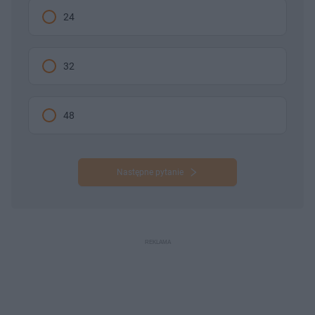
24
32
48
Następne pytanie