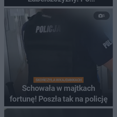
nieudanym manewrze
5
wyprzedzania zginął
kierowca auta
SKOŃCZYŁA W KAJDANKACH
Schowała w majtkach
fortunę! Poszła tak na policję