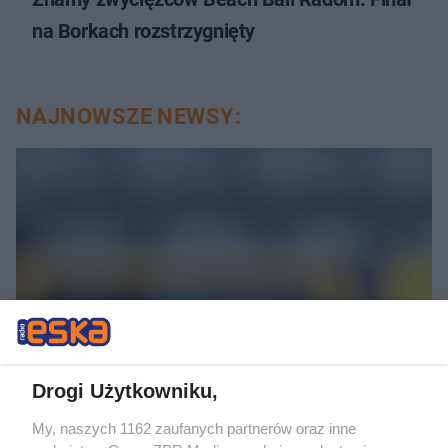
na Borkach rozstrzygnięty
NAJNOWSZE NEWSY:
PIŁKA NOŻNA
Drogi Użytkowniku,
Widzew Łódź triumfuje w
My, naszych 1162 zaufanych partnerów oraz inne