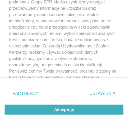
podmioty z Grupy ZPR Media uzyskujemy dostęp i
przechowujemy informacje na urządzeniu oraz
przetwarzamy dane osobowe, takie jak unikalne
identyfikatory, standardowe informacje wysyłane przez
urządzenie czy dane przeglądania w celu zapewniania
spersonalizowanych reklam, wybór spersonalizowanych
treści, pomiar reklam i treści, badanie odbiorców oraz
ulepszanie usług. Za zgodą Użytkownika my i Zaufani
Partnerzy możemy używać dokładnych danych
geolokalizacyjnych oraz aktywnie skanować
charakterystykę urządzenia do celów identyfikacji.
Ponieważ cenimy Twoją prywatność, prosimy o zgodę na
korzystanie z tych technologii poprzez kliknięcie
Żaden utwór zamieszczony w serwisie nie może być powielany i
„Akceptuję”. Zgoda jest dobrowolna i zawsze możesz ją
rozpowszechniany lub dalej rozpowszechniany w jakikolwiek sposób (w
zmienić/wycofać klikając przycisk ustawień prywatności
tym także elektroniczny lub mechaniczny) na jakimkolwiek polu
PARTNERZY
USTAWIENIA
eksploatacji w jakiejkolwiek formie, włącznie z umieszczaniem w Internecie
znajdujący się w lewym dolnym rogu strony
. Niektóre
bez pisemnej zgody właściciela praw. Jakiekolwiek użycie lub
rodzaje przetwarzania danych nie wymagają zgody
wykorzystanie utworów w całości lub w części z naruszeniem prawa, tzn.
bez właściwej zgody, jest zabronione pod groźbą kary i może być ścigane
Akceptuję
użytkownika, ale masz prawo sprzeciwić się takiemu
prawnie.
przetwarzaniu. Preferencje będą miały zastosowanie tylko
na tej witrynie.