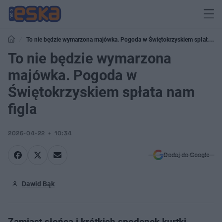
To nie będzie wymarzona majówka. Pogoda w Świętokrzyskiem spłata
nam figla
To nie będzie wymarzona
majówka. Pogoda w
Świętokrzyskiem spłata nam
figla
2026-04-22
10:34
Dodaj do Google
Dawid Bąk
Zamiast słońca i krótkich spodenek kurtki