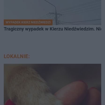
WYPADEK KIERZ NIEDŹWIEDZI
Tragiczny wypadek w Kierzu Niedźwiedzim. Nie ż
LOKALNIE: