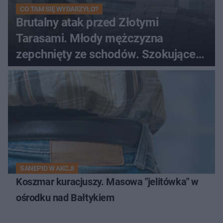
CO TAM SIĘ WYDARZYŁO?
Brutalny atak przed Złotymi
Tarasami. Młody mężczyzna
zepchnięty ze schodów. Szokujące
nagranie krąży po sieci
SANEPID W AKCJI
Koszmar kuracjuszy. Masowa "jelitówka" w
ośrodku nad Bałtykiem