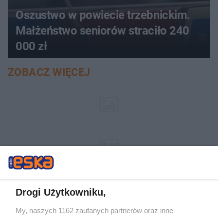
Oszustwo w powiecie trzebnickim.
Małżeństwo seniorów straciło 240
000 zł
ZOBACZ WIĘCEJ
Drogi Użytkowniku,
My, naszych 1162 zaufanych partnerów oraz inne