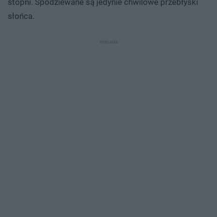
stopni. Spodziewane są jedynie chwilowe przebłyski
słońca.