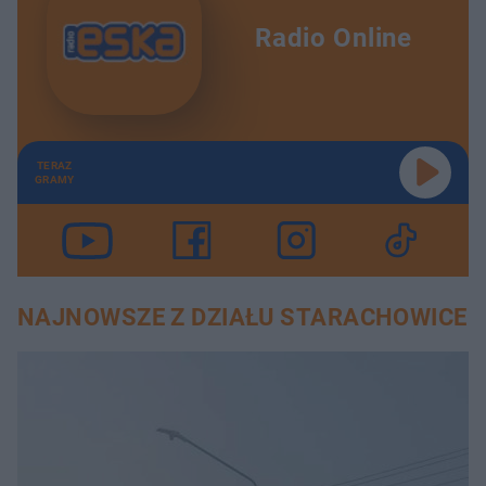
Radio Online
TERAZ
GRAMY
NAJNOWSZE Z DZIAŁU STARACHOWICE