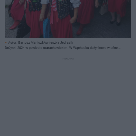
Autor: Bartosz Manicz&Agnieszka Jędrasik
Dożynki 2024 w powiecie starachowickim. W Wąchocku dożynkowe wieńce,
korowód i przysmaki