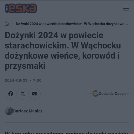
Dożynki 2024 w powiecie starachowickim. W Wąchocku dożynkowe
wieńce, korowód i przysmaki
Dożynki 2024 w powiecie
starachowickim. W Wąchocku
dożynkowe wieńce, korowód i
przysmaki
2024-09-03
7:30
Dodaj do Google
Bartosz Manicz
W tym roku powiatowo-gminne dożynki powiatu