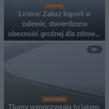
Z REGIONU
Łosice: Zakaz kąpieli w
zalewie, stwierdzono
obecność groźnej dla zdrowia
bakterii
5
DOLNY ŚLĄSK
Tłumy wypoczywają tu latem.