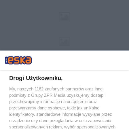
Drogi Użytkowniku,
My, naszych 1162 zaufanych partnerów oraz inne
Żaden utwór zamieszczony w serwisie nie może być powielany i
podmioty z Grupy ZPR Media uzyskujemy dostęp i
rozpowszechniany lub dalej rozpowszechniany w jakikolwiek sposób (w
tym także elektroniczny lub mechaniczny) na jakimkolwiek polu
przechowujemy informacje na urządzeniu oraz
eksploatacji w jakiejkolwiek formie, włącznie z umieszczaniem w Internecie
przetwarzamy dane osobowe, takie jak unikalne
bez pisemnej zgody właściciela praw. Jakiekolwiek użycie lub
identyfikatory, standardowe informacje wysyłane przez
wykorzystanie utworów w całości lub w części z naruszeniem prawa, tzn.
bez właściwej zgody, jest zabronione pod groźbą kary i może być ścigane
urządzenie czy dane przeglądania w celu zapewniania
prawnie.
spersonalizowanych reklam, wybór spersonalizowanych