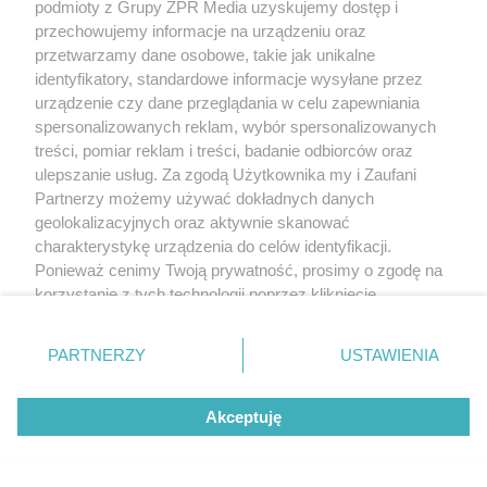
podmioty z Grupy ZPR Media uzyskujemy dostęp i
przechowujemy informacje na urządzeniu oraz
przetwarzamy dane osobowe, takie jak unikalne
identyfikatory, standardowe informacje wysyłane przez
urządzenie czy dane przeglądania w celu zapewniania
spersonalizowanych reklam, wybór spersonalizowanych
treści, pomiar reklam i treści, badanie odbiorców oraz
ulepszanie usług. Za zgodą Użytkownika my i Zaufani
Partnerzy możemy używać dokładnych danych
geolokalizacyjnych oraz aktywnie skanować
charakterystykę urządzenia do celów identyfikacji.
Ponieważ cenimy Twoją prywatność, prosimy o zgodę na
korzystanie z tych technologii poprzez kliknięcie
„Akceptuję”. Zgoda jest dobrowolna i zawsze możesz ją
zmienić/wycofać klikając przycisk ustawień prywatności
PARTNERZY
USTAWIENIA
znajdujący się w lewym dolnym rogu strony
. Niektóre
rodzaje przetwarzania danych nie wymagają zgody
Akceptuję
użytkownika, ale masz prawo sprzeciwić się takiemu
przetwarzaniu. Preferencje będą miały zastosowanie tylko
na tej witrynie.