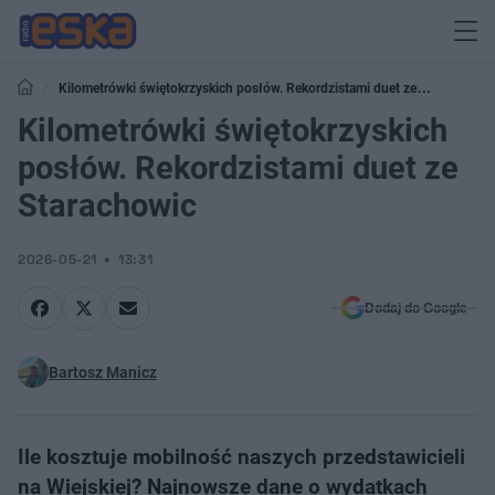
Kilometrówki świętokrzyskich posłów. Rekordzistami duet ze
Starachowic
Kilometrówki świętokrzyskich
posłów. Rekordzistami duet ze
Starachowic
2026-05-21
13:31
Dodaj do Google
Bartosz Manicz
Ile kosztuje mobilność naszych przedstawicieli
na Wiejskiej? Najnowsze dane o wydatkach