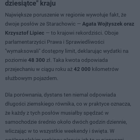
dziesiątce" kraju
Największe poruszenie w regionie wywołuje fakt, że
dwoje posłów ze Starachowic —
Agata Wojtyszek oraz
Krzysztof Lipiec
— to krajowi rekordziści. Oboje
parlamentarzyści Prawa i Sprawiedliwości
"wymaksowali" dostępny limit, deklarując wydatki na
poziomie
48 300
zł. Taka kwota odpowiada
przejechaniu w ciągu roku aż
42 000
kilometrów
służbowym pojazdem.
Dla porównania, dystans ten niemal odpowiada
długości ziemskiego równika, co w praktyce oznacza,
że każdy z tych posłów musiałby spędzać w
samochodzie średnio około dwóch godzin dziennie,
wliczając w to wszystkie weekendy i święta. W
ogólnopolskim rankingu plasuje ich to w pierwszej