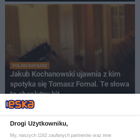
POLSKI SIATKARZ
Jakub Kochanowski ujawnia z kim
spotyka się Tomasz Fornal. Te słowa
to absolutny hit
ZOBACZ WIĘCEJ
Drogi Użytkowniku,
My, naszych 1162 zaufanych partnerów oraz inne