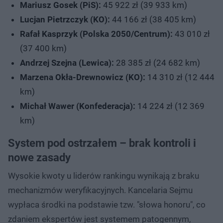
Mariusz Gosek (PiS):
45 922 zł (39 933 km)
Lucjan Pietrzczyk (KO):
44 166 zł (38 405 km)
Rafał Kasprzyk (Polska 2050/Centrum):
43 010 zł
(37 400 km)
Andrzej Szejna (Lewica):
28 385 zł (24 682 km)
Marzena Okła-Drewnowicz (KO):
14 310 zł (12 444
km)
Michał Wawer (Konfederacja):
14 224 zł (12 369
km)
System pod ostrzałem – brak kontroli i
nowe zasady
Wysokie kwoty u liderów rankingu wynikają z braku
mechanizmów weryfikacyjnych. Kancelaria Sejmu
wypłaca środki na podstawie tzw. "słowa honoru", co
zdaniem ekspertów jest systemem patogennym,