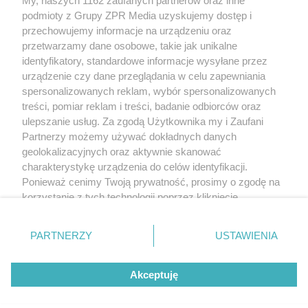
My, naszych 1162 zaufanych partnerów oraz inne
Żaden utwór zamieszczony w serwisie nie może być powielany i
podmioty z Grupy ZPR Media uzyskujemy dostęp i
rozpowszechniany lub dalej rozpowszechniany w jakikolwiek sposób (w
tym także elektroniczny lub mechaniczny) na jakimkolwiek polu
przechowujemy informacje na urządzeniu oraz
eksploatacji w jakiejkolwiek formie, włącznie z umieszczaniem w Internecie
przetwarzamy dane osobowe, takie jak unikalne
bez pisemnej zgody właściciela praw. Jakiekolwiek użycie lub
wykorzystanie utworów w całości lub w części z naruszeniem prawa, tzn.
identyfikatory, standardowe informacje wysyłane przez
bez właściwej zgody, jest zabronione pod groźbą kary i może być ścigane
urządzenie czy dane przeglądania w celu zapewniania
prawnie.
spersonalizowanych reklam, wybór spersonalizowanych
treści, pomiar reklam i treści, badanie odbiorców oraz
ulepszanie usług. Za zgodą Użytkownika my i Zaufani
Partnerzy możemy używać dokładnych danych
geolokalizacyjnych oraz aktywnie skanować
charakterystykę urządzenia do celów identyfikacji.
O nas
Ponieważ cenimy Twoją prywatność, prosimy o zgodę na
korzystanie z tych technologii poprzez kliknięcie
Informacje prawne
„Akceptuję”. Zgoda jest dobrowolna i zawsze możesz ją
zmienić/wycofać klikając przycisk ustawień prywatności
Nasze serwisy
PARTNERZY
USTAWIENIA
znajdujący się w lewym dolnym rogu strony
. Niektóre
rodzaje przetwarzania danych nie wymagają zgody
© 2026 Grupa ZPR Media
Akceptuję
użytkownika, ale masz prawo sprzeciwić się takiemu
przetwarzaniu. Preferencje będą miały zastosowanie tylko
na tej witrynie.