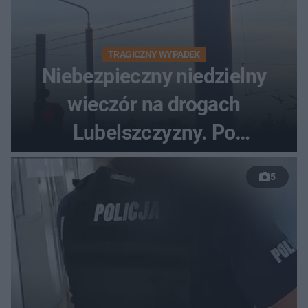
TRAGICZNY WYPADEK
Niebezpieczny niedzielny
wieczór na drogach
Lubelszczyzny. Po
nieudanym manewrze
5
wyprzedzania zginął
kierowca auta