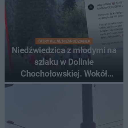
TATRY PEŁNE NIESPODZIANEK
Niedźwiedzica z młodymi na
szlaku w Dolinie
Chochołowskiej. Wokół
turyści!