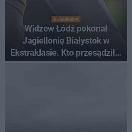
PIŁKA NOŻNA
Widzew Łódź pokonał
Jagiellonię Białystok w
Ekstraklasie. Kto przesądził o
losach meczu?