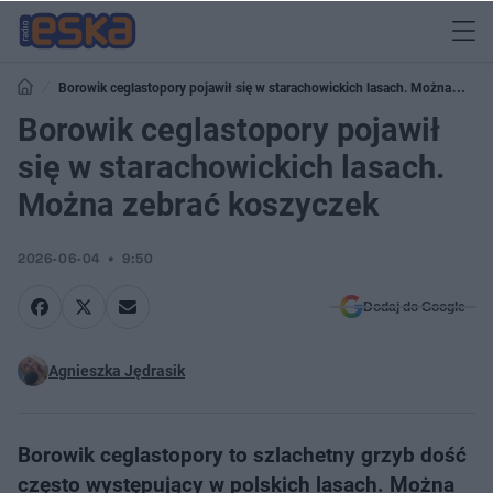
Borowik ceglastopory pojawił się w starachowickich lasach. Można
zebrać koszyczek
Borowik ceglastopory pojawił
się w starachowickich lasach.
Można zebrać koszyczek
2026-06-04
9:50
Dodaj do Google
Agnieszka Jędrasik
Borowik ceglastopory to szlachetny grzyb dość
często występujący w polskich lasach. Można