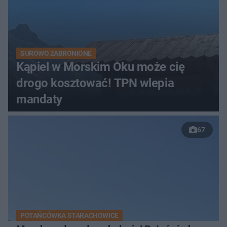
SUROWO ZABRONIONE
Kąpiel w Morskim Oku może cię
drogo kosztować! TPN wlepia
mandaty
67
POTAŃCÓWKA STARACHOWICE