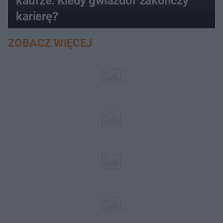
kadrze. Kiedy gwiazdor zakończy
karierę?
ZOBACZ WIĘCEJ