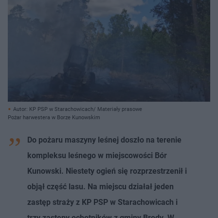
Autor: KP PSP w Starachowicach/ Materiały prasowe
Pożar harwestera w Borze Kunowskim
Do pożaru maszyny leśnej doszło na terenie
kompleksu leśnego w miejscowości Bór
Kunowski. Niestety ogień się rozprzestrzenił i
objął część lasu. Na miejscu działał jeden
zastęp straży z KP PSP w Starachowicach i
trzy zastępy ochotników z gminy Brody. W