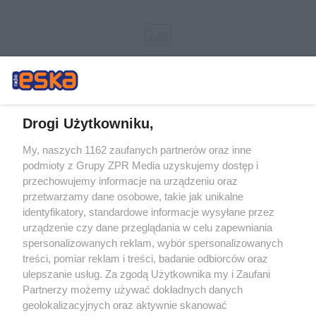
Drogi Użytkowniku,
My, naszych 1162 zaufanych partnerów oraz inne
Żaden utwór zamieszczony w serwisie nie może być powielany i
podmioty z Grupy ZPR Media uzyskujemy dostęp i
rozpowszechniany lub dalej rozpowszechniany w jakikolwiek sposób (w
tym także elektroniczny lub mechaniczny) na jakimkolwiek polu
przechowujemy informacje na urządzeniu oraz
eksploatacji w jakiejkolwiek formie, włącznie z umieszczaniem w Internecie
przetwarzamy dane osobowe, takie jak unikalne
bez pisemnej zgody właściciela praw. Jakiekolwiek użycie lub
wykorzystanie utworów w całości lub w części z naruszeniem prawa, tzn.
identyfikatory, standardowe informacje wysyłane przez
bez właściwej zgody, jest zabronione pod groźbą kary i może być ścigane
urządzenie czy dane przeglądania w celu zapewniania
prawnie.
spersonalizowanych reklam, wybór spersonalizowanych
treści, pomiar reklam i treści, badanie odbiorców oraz
ulepszanie usług. Za zgodą Użytkownika my i Zaufani
Partnerzy możemy używać dokładnych danych
geolokalizacyjnych oraz aktywnie skanować