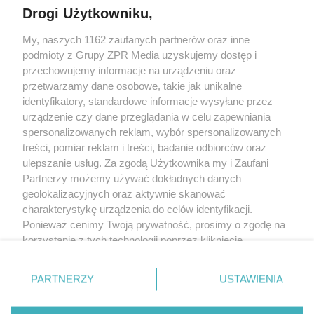
Drogi Użytkowniku,
My, naszych 1162 zaufanych partnerów oraz inne
Żaden utwór zamieszczony w serwisie nie może być powielany i
podmioty z Grupy ZPR Media uzyskujemy dostęp i
rozpowszechniany lub dalej rozpowszechniany w jakikolwiek sposób (w
tym także elektroniczny lub mechaniczny) na jakimkolwiek polu
przechowujemy informacje na urządzeniu oraz
eksploatacji w jakiejkolwiek formie, włącznie z umieszczaniem w Internecie
przetwarzamy dane osobowe, takie jak unikalne
bez pisemnej zgody właściciela praw. Jakiekolwiek użycie lub
identyfikatory, standardowe informacje wysyłane przez
wykorzystanie utworów w całości lub w części z naruszeniem prawa, tzn.
bez właściwej zgody, jest zabronione pod groźbą kary i może być ścigane
urządzenie czy dane przeglądania w celu zapewniania
prawnie.
spersonalizowanych reklam, wybór spersonalizowanych
treści, pomiar reklam i treści, badanie odbiorców oraz
ulepszanie usług. Za zgodą Użytkownika my i Zaufani
Partnerzy możemy używać dokładnych danych
geolokalizacyjnych oraz aktywnie skanować
charakterystykę urządzenia do celów identyfikacji.
Ponieważ cenimy Twoją prywatność, prosimy o zgodę na
O nas
korzystanie z tych technologii poprzez kliknięcie
Informacje prawne
„Akceptuję”. Zgoda jest dobrowolna i zawsze możesz ją
zmienić/wycofać klikając przycisk ustawień prywatności
Nasze serwisy
PARTNERZY
USTAWIENIA
znajdujący się w lewym dolnym rogu strony
. Niektóre
rodzaje przetwarzania danych nie wymagają zgody
© 2026 Grupa ZPR Media