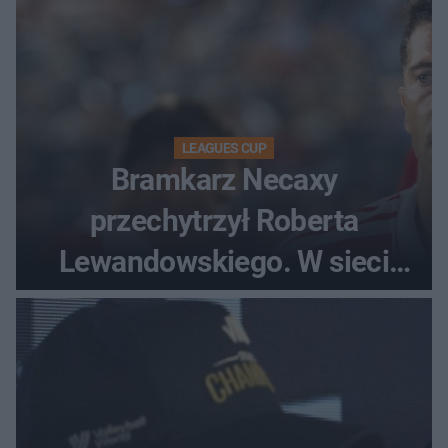
LEAGUES CUP
Bramkarz Necaxy
przechytrzył Roberta
Lewandowskiego. W sieci
krąży wideo z tego pojedynku