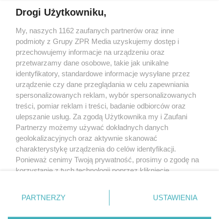
Drogi Użytkowniku,
My, naszych 1162 zaufanych partnerów oraz inne
Żaden utwór zamieszczony w serwisie nie może być powielany i
podmioty z Grupy ZPR Media uzyskujemy dostęp i
rozpowszechniany lub dalej rozpowszechniany w jakikolwiek sposób (w
tym także elektroniczny lub mechaniczny) na jakimkolwiek polu
przechowujemy informacje na urządzeniu oraz
eksploatacji w jakiejkolwiek formie, włącznie z umieszczaniem w Internecie
przetwarzamy dane osobowe, takie jak unikalne
bez pisemnej zgody właściciela praw. Jakiekolwiek użycie lub
identyfikatory, standardowe informacje wysyłane przez
wykorzystanie utworów w całości lub w części z naruszeniem prawa, tzn.
bez właściwej zgody, jest zabronione pod groźbą kary i może być ścigane
urządzenie czy dane przeglądania w celu zapewniania
prawnie.
spersonalizowanych reklam, wybór spersonalizowanych
treści, pomiar reklam i treści, badanie odbiorców oraz
ulepszanie usług. Za zgodą Użytkownika my i Zaufani
Partnerzy możemy używać dokładnych danych
geolokalizacyjnych oraz aktywnie skanować
charakterystykę urządzenia do celów identyfikacji.
Ponieważ cenimy Twoją prywatność, prosimy o zgodę na
O nas
korzystanie z tych technologii poprzez kliknięcie
Informacje prawne
„Akceptuję”. Zgoda jest dobrowolna i zawsze możesz ją
zmienić/wycofać klikając przycisk ustawień prywatności
Nasze serwisy
PARTNERZY
USTAWIENIA
znajdujący się w lewym dolnym rogu strony
. Niektóre
rodzaje przetwarzania danych nie wymagają zgody
© 2026 Grupa ZPR Media