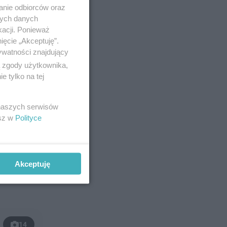
anie odbiorców oraz
nych danych
kacji. Ponieważ
ięcie „Akceptuję”.
ywatności znajdujący
ą zgody użytkownika,
 tylko na tej
 naszych serwisów
esz w
Polityce
Akceptuję
14