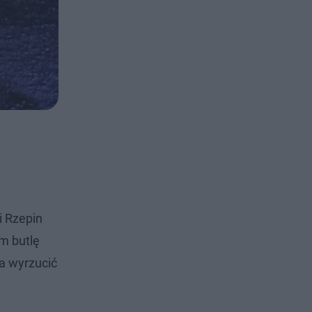
i Rzepin
m butlę
ła wyrzucić