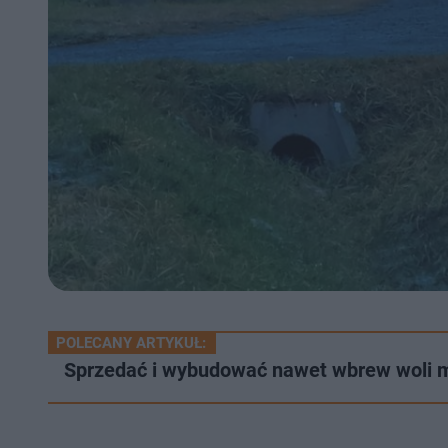
POLECANY ARTYKUŁ:
Sprzedać i wybudować nawet wbrew woli m