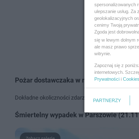
spersonalizowanych re
ulepszanie usług. Za
geolokalizacyjnych or
cenimy Twoją prywatno
Zgoda jest dobrowoln
się w lewym dolnym r
ale masz prawo sprzec
witrynie.
Zapoznaj się z poniż
internetowych. Szcze
Prywatności
i
Cookie
Pożar dostawczaka w miejscowości Rzep
Dokładne okoliczności zdarzenia będzie wyjaśniać 
PARTNERZY
Śmiertelny wypadek w Parszowie (21.11