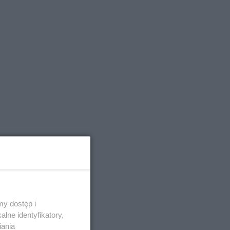
y dostęp i
lne identyfikatory,
iania