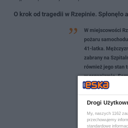
O krok od tragedii w Rzepinie. Spłonęło
W miejscowości Rze
pożaru samochodu 
41-latka. Mężczyzn
zabrany na Szpital
również jego stan 
w organizmie. Sam
powiedział nam Paw
Starachowicach.
Drogi Użytkow
My, naszych 1162 zau
przechowujemy informa
standardowe informac