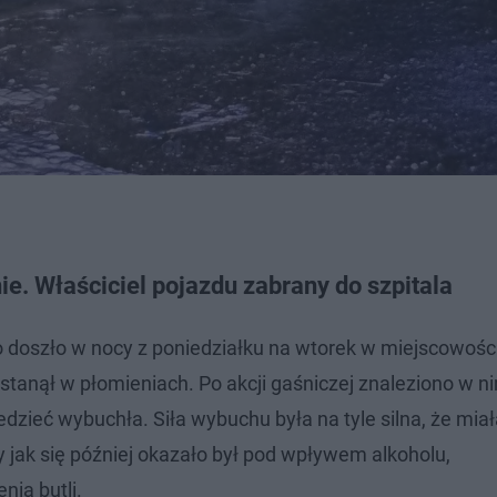
. Właściciel pojazdu zabrany do szpitala
o doszło w nocy z poniedziałku na wtorek w miejscowośc
tanął w płomieniach. Po akcji gaśniczej znaleziono w ni
edzieć wybuchła. Siła wybuchu była na tyle silna, że mia
 jak się później okazało był pod wpływem alkoholu,
ia butli.