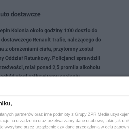
 auto dostawcze
pin Kolonia około godziny 1:00 doszło do
dostawczego Renault Trafic, należącego do
a z obrażeniami ciała, przytomny został
ny Oddział Ratunkowy. Policjanci sprawdzili
trzeźwości, miał ponad 2,5 promila alkoholu
ochód uległ całkowitemu spaleniu
-
eł Kusiak, oficer prasowy KPP w
niku,
fanych partnerów oraz inne podmioty z Grupy ZPR Media uzyskujem
cje na urządzeniu oraz przetwarzamy dane osobowe, takie jak unika
je wysyłane przez urządzenie czy dane przeglądania w celu zapewn