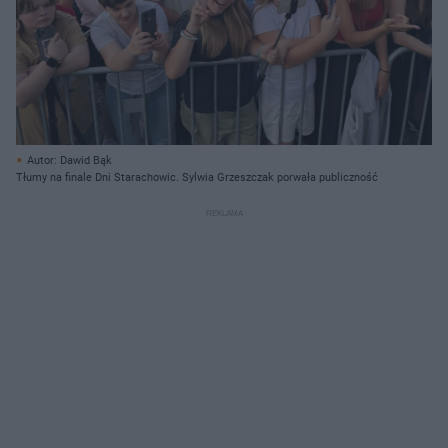
Autor: Dawid Bąk
Tłumy na finale Dni Starachowic. Sylwia Grzeszczak porwała publiczność