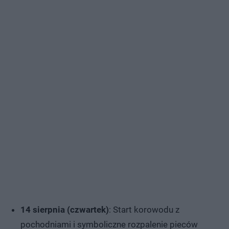
14 sierpnia (czwartek)
: Start korowodu z
pochodniami i symboliczne rozpalenie pieców