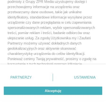
podmioty z Grupy ZPR Media uzyskujemy dostęp i
przechowujemy informacje na urządzeniu oraz
przetwarzamy dane osobowe, takie jak unikalne
identyfikatory, standardowe informacje wysyłane przez
urządzenie czy dane przeglądania w celu zapewniania
spersonalizowanych reklam, wybór spersonalizowanych
treści, pomiar reklam i treści, badanie odbiorców oraz
ulepszanie usług. Za zgodą Użytkownika my i Zaufani
Partnerzy możemy używać dokładnych danych
geolokalizacyjnych oraz aktywnie skanować
charakterystykę urządzenia do celów identyfikacji.
Ponieważ cenimy Twoją prywatność, prosimy o zgodę na
korzystanie z tych technologii poprzez kliknięcie
„Akceptuję”. Zgoda jest dobrowolna i zawsze możesz ją
zmienić/wycofać klikając przycisk ustawień prywatności
PARTNERZY
USTAWIENIA
znajdujący się w lewym dolnym rogu strony
. Niektóre
rodzaje przetwarzania danych nie wymagają zgody
Akceptuję
użytkownika, ale masz prawo sprzeciwić się takiemu
przetwarzaniu. Preferencje będą miały zastosowanie tylko
na tej witrynie.