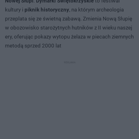
Nowej Słupi
.
Dymarki Świętokrzyskie
to festiwal
kultury i
piknik historyczny
, na którym archeologia
przeplata się ze świetną zabawą. Zmienia Nową Słupię
w obozowisko starożytnych hutników z II wieku naszej
ery, oferując pokazy wytopu żelaza w piecach ziemnych
metodą sprzed 2000 lat