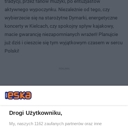
tradycji, przez fanów muzyki, po entuzjastów
aktywnego wypoczynku. Niezależnie od tego, czy
wybierzecie się na starożytne Dymarki, energetyczne
koncerty w Kielcach, czy spokojny spływ kajakowy,
macie gwarancję niezapomnianych wrażeń! Planujcie
już dziś i cieszcie się tym wyjątkowym czasem w sercu
Polski!
Drogi Użytkowniku,
My, naszych 1162 zaufanych partnerów oraz inne