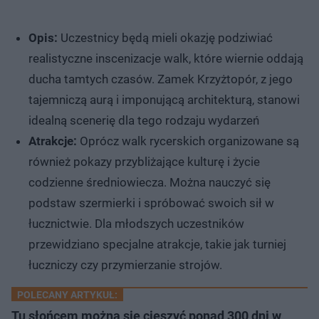
Opis:
Uczestnicy będą mieli okazję podziwiać
realistyczne inscenizacje walk, które wiernie oddają
ducha tamtych czasów. Zamek Krzyżtopór, z jego
tajemniczą aurą i imponującą architekturą, stanowi
idealną scenerię dla tego rodzaju wydarzeń
Atrakcje:
Oprócz walk rycerskich organizowane są
również pokazy przybliżające kulturę i życie
codzienne średniowiecza. Można nauczyć się
podstaw szermierki i spróbować swoich sił w
łucznictwie. Dla młodszych uczestników
przewidziano specjalne atrakcje, takie jak turniej
łuczniczy czy przymierzanie strojów.
POLECANY ARTYKUŁ:
Tu słońcem można się cieszyć ponad 300 dni w