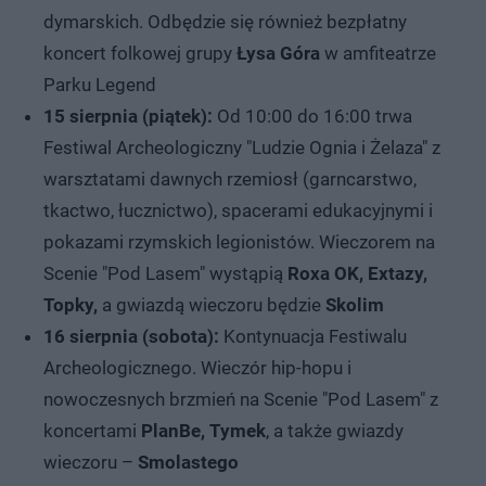
dymarskich. Odbędzie się również bezpłatny
koncert folkowej grupy
Łysa Góra
w amfiteatrze
Parku Legend
15 sierpnia (piątek):
Od 10:00 do 16:00 trwa
Festiwal Archeologiczny "Ludzie Ognia i Żelaza" z
warsztatami dawnych rzemiosł (garncarstwo,
tkactwo, łucznictwo), spacerami edukacyjnymi i
pokazami rzymskich legionistów. Wieczorem na
Scenie "Pod Lasem" wystąpią
Roxa OK, Extazy,
Topky,
a gwiazdą wieczoru będzie
Skolim
16 sierpnia (sobota):
Kontynuacja Festiwalu
Archeologicznego. Wieczór hip-hopu i
nowoczesnych brzmień na Scenie "Pod Lasem" z
koncertami
PlanBe, Tymek
, a także gwiazdy
wieczoru –
Smolastego