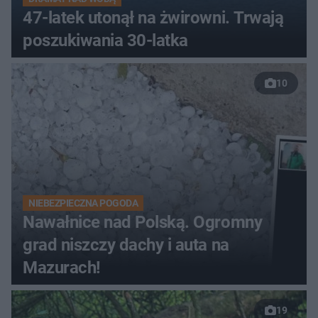
47-latek utonął na żwirowni. Trwają
poszukiwania 30-latka
10
NIEBEZPIECZNA POGODA
Nawałnice nad Polską. Ogromny
grad niszczy dachy i auta na
Mazurach!
19