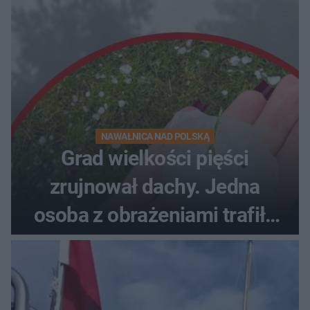
NAWAŁNICA NAD POLSKĄ
Grad wielkości pięści
zrujnował dachy. Jedna
osoba z obrażeniami trafiła
do szpitala