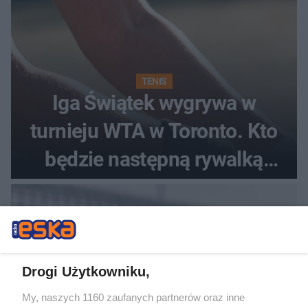
TENIS
Iga Świątek wygrywa w
turnieju WTA w Toronto. Kto
będzie następną rywalką
Polki?
Drogi Użytkowniku,
My, naszych 1160 zaufanych partnerów oraz inne