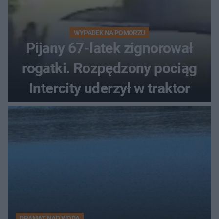
WYPADEK NA POMORZU
Pijany 67-latek zignorował
rogatki. Rozpędzony pociąg
Intercity uderzył w traktor
DRAMAT NAD WODĄ