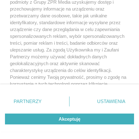
podmioty z Grupy ZPR Media uzyskujemy dostęp i
przechowujemy informacje na urządzeniu oraz
przetwarzamy dane osobowe, takie jak unikalne
TENIS ZIEMNY
identyfikatory, standardowe informacje wysyłane przez
Turniej WTA w Toronto.
urządzenie czy dane przeglądania w celu zapewniania
spersonalizowanych reklam, wybór spersonalizowanych
Katarzyna Piter szybko
treści, pomiar reklam i treści, badanie odbiorców oraz
kończy grę w deblu
ulepszanie usług. Za zgodą Użytkownika my i Zaufani
Partnerzy możemy używać dokładnych danych
geolokalizacyjnych oraz aktywnie skanować
charakterystykę urządzenia do celów identyfikacji.
Ponieważ cenimy Twoją prywatność, prosimy o zgodę na
korzystanie z tych technologii poprzez kliknięcie
„Akceptuję”. Zgoda jest dobrowolna i zawsze możesz ją
zmienić/wycofać klikając przycisk ustawień prywatności
PARTNERZY
USTAWIENIA
znajdujący się w lewym dolnym rogu strony
. Niektóre
rodzaje przetwarzania danych nie wymagają zgody
Akceptuję
użytkownika, ale masz prawo sprzeciwić się takiemu
ŚMIERĆ BRAMKARZA
przetwarzaniu. Preferencje będą miały zastosowanie tylko
Nie żyje Mateusz Bąk. Żona
na tej witrynie.