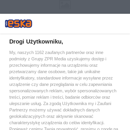
Drogi Użytkowniku,
My, naszych 1162 zaufanych partnerów oraz inne
Żaden utwór zamieszczony w serwisie nie może być powielany i
podmioty z Grupy ZPR Media uzyskujemy dostęp i
rozpowszechniany lub dalej rozpowszechniany w jakikolwiek sposób (w
tym także elektroniczny lub mechaniczny) na jakimkolwiek polu
przechowujemy informacje na urządzeniu oraz
eksploatacji w jakiejkolwiek formie, włącznie z umieszczaniem w Internecie
przetwarzamy dane osobowe, takie jak unikalne
bez pisemnej zgody właściciela praw. Jakiekolwiek użycie lub
identyfikatory, standardowe informacje wysyłane przez
wykorzystanie utworów w całości lub w części z naruszeniem prawa, tzn.
bez właściwej zgody, jest zabronione pod groźbą kary i może być ścigane
urządzenie czy dane przeglądania w celu zapewniania
prawnie.
spersonalizowanych reklam, wybór spersonalizowanych
treści, pomiar reklam i treści, badanie odbiorców oraz
ulepszanie usług. Za zgodą Użytkownika my i Zaufani
Partnerzy możemy używać dokładnych danych
geolokalizacyjnych oraz aktywnie skanować
charakterystykę urządzenia do celów identyfikacji.
Ponieważ cenimy Twoją prywatność, prosimy o zgodę na
O nas