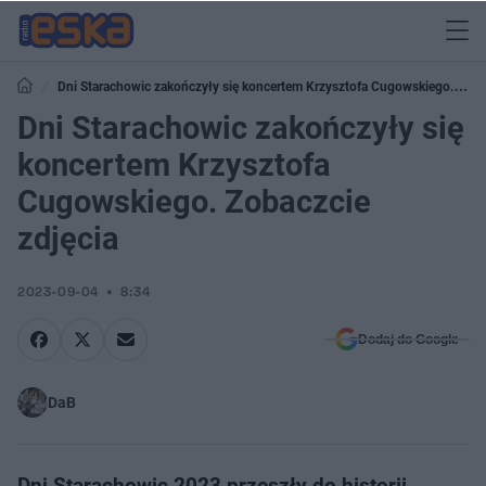
Dni Starachowic zakończyły się koncertem Krzysztofa Cugowskiego.
Zobaczcie zdjęcia
Dni Starachowic zakończyły się
koncertem Krzysztofa
Cugowskiego. Zobaczcie
zdjęcia
2023-09-04
8:34
Dodaj do Google
DaB
Dni Starachowic 2023 przeszły do historii.