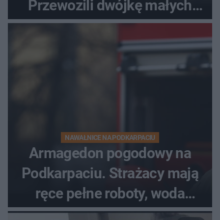
Przewozili dwójkę małych
dzieci
NAWAŁNICE NA PODKARPACIU
Armagedon pogodowy na
Podkarpaciu. Strażacy mają
ręce pełne roboty, woda
zalewa posesje i budynki