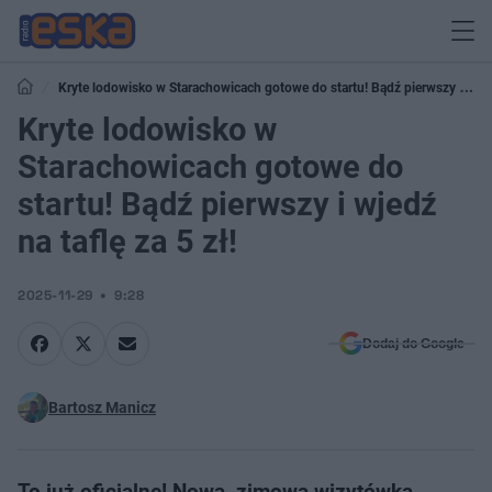
Kryte lodowisko w Starachowicach gotowe do startu! Bądź pierwszy i
wjedź na taflę za 5 zł!
Kryte lodowisko w
Starachowicach gotowe do
startu! Bądź pierwszy i wjedź
na taflę za 5 zł!
2025-11-29
9:28
Dodaj do Google
Bartosz Manicz
To już oficjalne! Nowa, zimowa wizytówka