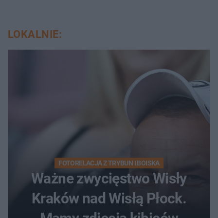
LOKALNIE:
FOTORELACJA Z TRYBUN I BOISKA
Ważne zwycięstwo Wisły
Kraków nad Wisłą Płock.