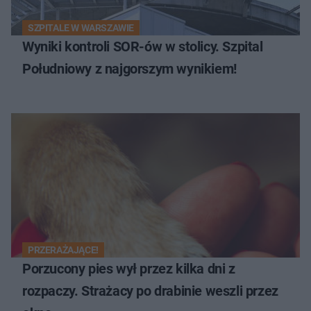
SZPITALE W WARSZAWIE
Wyniki kontroli SOR-ów w stolicy. Szpital
Południowy z najgorszym wynikiem!
PRZERAŻAJĄCE!
Porzucony pies wył przez kilka dni z
rozpaczy. Strażacy po drabinie weszli przez