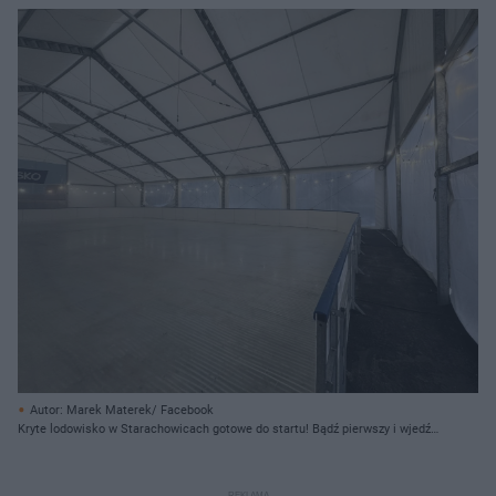
Autor: Marek Materek/ Facebook
Kryte lodowisko w Starachowicach gotowe do startu! Bądź pierwszy i wjedź
na taflę za 5 zł!