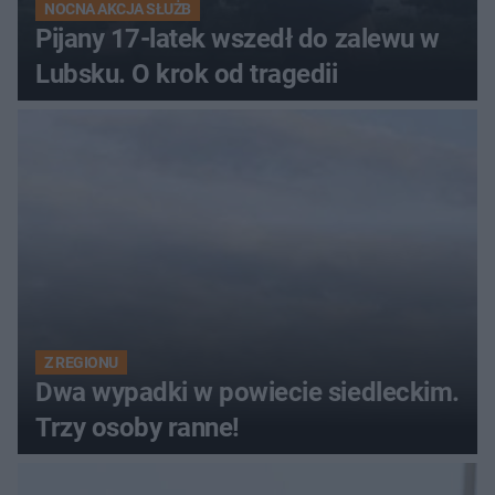
NOCNA AKCJA SŁUŻB
Pijany 17-latek wszedł do zalewu w
Lubsku. O krok od tragedii
Z REGIONU
Dwa wypadki w powiecie siedleckim.
Trzy osoby ranne!