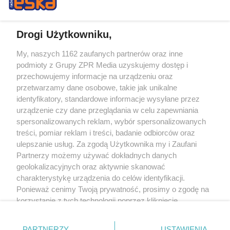
Drogi Użytkowniku,
My, naszych 1162 zaufanych partnerów oraz inne
Żaden utwór zamieszczony w serwisie nie może być powielany i
podmioty z Grupy ZPR Media uzyskujemy dostęp i
rozpowszechniany lub dalej rozpowszechniany w jakikolwiek sposób (w
tym także elektroniczny lub mechaniczny) na jakimkolwiek polu
przechowujemy informacje na urządzeniu oraz
eksploatacji w jakiejkolwiek formie, włącznie z umieszczaniem w Internecie
przetwarzamy dane osobowe, takie jak unikalne
bez pisemnej zgody właściciela praw. Jakiekolwiek użycie lub
wykorzystanie utworów w całości lub w części z naruszeniem prawa, tzn.
identyfikatory, standardowe informacje wysyłane przez
bez właściwej zgody, jest zabronione pod groźbą kary i może być ścigane
urządzenie czy dane przeglądania w celu zapewniania
prawnie.
spersonalizowanych reklam, wybór spersonalizowanych
treści, pomiar reklam i treści, badanie odbiorców oraz
ulepszanie usług. Za zgodą Użytkownika my i Zaufani
Partnerzy możemy używać dokładnych danych
geolokalizacyjnych oraz aktywnie skanować
charakterystykę urządzenia do celów identyfikacji.
O nas
Ponieważ cenimy Twoją prywatność, prosimy o zgodę na
korzystanie z tych technologii poprzez kliknięcie
Informacje prawne
„Akceptuję”. Zgoda jest dobrowolna i zawsze możesz ją
zmienić/wycofać klikając przycisk ustawień prywatności
Nasze serwisy
PARTNERZY
USTAWIENIA