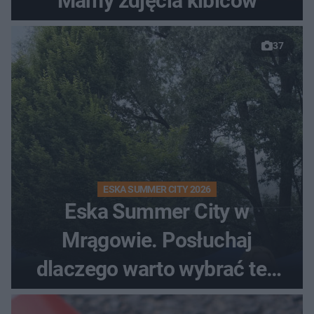
Mamy zdjęcia kibiców
37
ESKA SUMMER CITY 2026
Eska Summer City w
Mrągowie. Posłuchaj
dlaczego warto wybrać ten
kierunek na urlop!