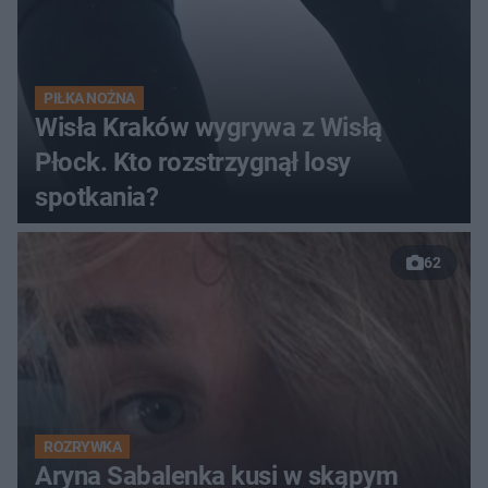
PIŁKA NOŻNA
Wisła Kraków wygrywa z Wisłą
Płock. Kto rozstrzygnął losy
spotkania?
62
ROZRYWKA
Aryna Sabalenka kusi w skąpym