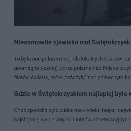
Niesamowite zjawisko nad Świętokrzysk
To była noc pełna emocji dla lokalnych łowców bu
geomagnetycznej), zorza polarna nad Polską przybr
filarów światła, które „tańczyły” nad północnym h
Gdzie w Świętokrzyskiem najlepiej było 
Choć zjawisko było widoczne z wielu miejsc, najwi
najchętniej wybieranych punktów obserwacyjnych 