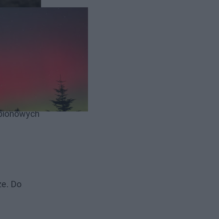
wności
 pionowych
ze. Do