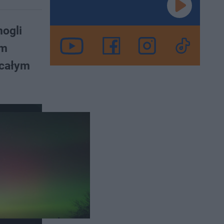
ogli
em
 całym