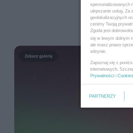
spersonalizowanych re
ulepszanie usług. Za
geolokalizacyjnych or
cenimy Twoją prywatno
Zgoda jest dobrowoln
się w lewym dolnym r
ale masz prawo sprzec
witrynie.
Zapoznaj się z poniż
internetowych. Szcze
Prywatności
i
Cookie
PARTNERZY