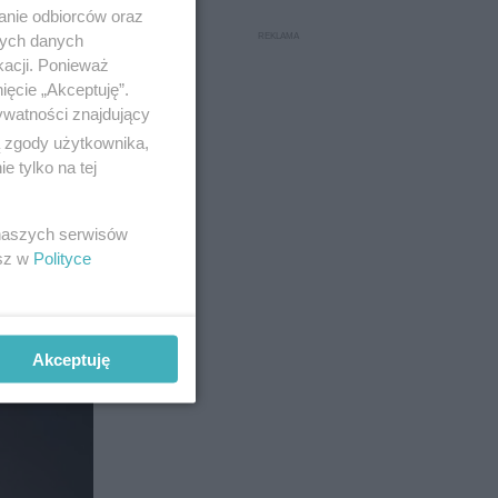
anie odbiorców oraz
nych danych
kacji. Ponieważ
ięcie „Akceptuję”.
ywatności znajdujący
ą zgody użytkownika,
 tylko na tej
16
 naszych serwisów
esz w
Polityce
Akceptuję