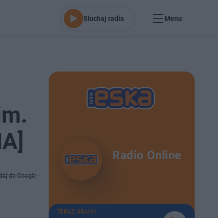
Słuchaj radia
Menu
im.
IA]
Radio Online
daj do Google
TERAZ GRAMY