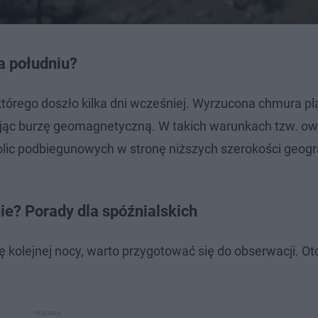
a południu?
 którego doszło kilka dni wcześniej. Wyrzucona chmura p
jąc burzę geomagnetyczną. W takich warunkach tzw. ow
olic podbiegunowych w stronę niższych szerokości geogr
ie? Porady dla spóźnialskich
 kolejnej nocy, warto przygotować się do obserwacji. Oto