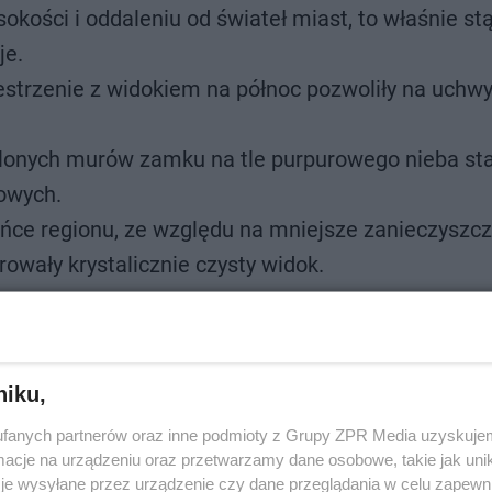
sokości i oddaleniu od świateł miast, to właśnie st
je.
strzenie z widokiem na północ pozwoliły na uchw
lonych murów zamku na tle purpurowego nieba sta
owych.
ńce regionu, ze względu na mniejsze zanieczyszc
rowały krystalicznie czysty widok.
niku,
fanych partnerów oraz inne podmioty z Grupy ZPR Media uzyskujem
cje na urządzeniu oraz przetwarzamy dane osobowe, takie jak unika
je wysyłane przez urządzenie czy dane przeglądania w celu zapewn