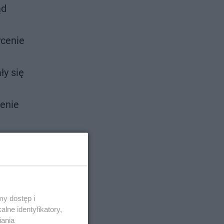
ąd
ycenie
ły się
zenie
y dostęp i
lne identyfikatory,
iania