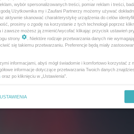
klam, wybór spersonalizowanych treści, pomiar reklam i treści, bad
 zgodą Użytkownika my i Zaufani Partnerzy możemy używać dokład
az aktywnie skanować charakterystykę urządzenia do celów identyfi
ść, prosimy o zgodę na korzystanie z tych technologii poprzez klikn
a i zawsze możesz ją zmienić/wycofać klikając przycisk ustawień pr
ogu strony
. Niektóre rodzaje przetwarzania danych nie wymagaj
iwić się takiemu przetwarzaniu. Preferencje będą miały zastosowanie
szymi informacjami, abyś mógł świadomie i komfortowo korzystać z
gółowe informacje dotyczące przetwarzania Twoich danych znajdzi
s
oraz po kliknięciu w „Ustawienia”.
USTAWIENIA