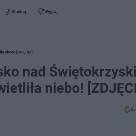
Słuchaj
Wygraj
iła niebo! [ZDJĘCIA]
sko nad Świętokrzysk
ietliła niebo! [ZDJĘC
Do