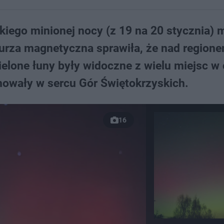
ego minionej nocy (z 19 na 20 stycznia) m
burza magnetyczna sprawiła, że nad region
zielone łuny były widoczne z wielu miejsc w
nowały w sercu Gór Świętokrzyskich.
16