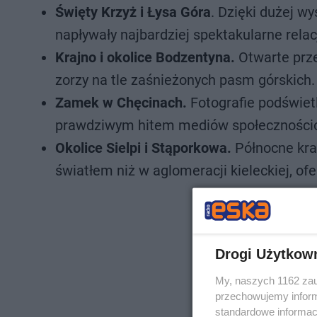
Święty Krzyż i Łysa Góra
. Dzięki dużej wy
napływały najbardziej spektakularne relac
Krajno i okolice Bodzentyna.
Otwarte prze
zorzy na tle zaśnieżonych pasm górskich.
Zamek w Chęcinach.
Fotografie podświet
prawdziwym hitem mediów społeczności
Okolice Sielpi i Stąporkowa.
Północne kra
światłem niż w aglomeracji kieleckiej, ofe
Drogi Użytkow
My, naszych 1162 zau
przechowujemy informa
standardowe informac