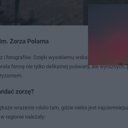
im. Zorza Polarna
rz i fotografów. Dzięki wysokiemu wskaźnikowi KP (akty
ała formę nie tylko delikatnej poświaty, ale wyraźnych,
oryzontem.
widać zorzę?
ększe wrażenie robiło tam, gdzie niebo jest najciemniejs
w regionie należały: