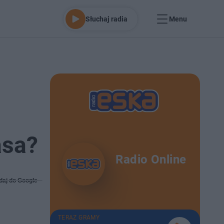
Słuchaj radia
Menu
asa?
Radio Online
daj do Google
TERAZ GRAMY