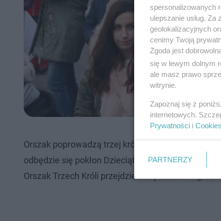
spersonalizowanych re
ulepszanie usług. Za
geolokalizacyjnych or
cenimy Twoją prywatno
Zgoda jest dobrowoln
się w lewym dolnym r
ale masz prawo sprzec
witrynie.
Zapoznaj się z poniż
internetowych. Szcze
Prywatności
i
Cookie
Orszak poprowadzą trzej królowie. W ich role wciel
PARTNERZY
odbędzie się pokłon Dzieciątku i wspólne kolędowa
Orszak Trzech Króli przejdzie ulicą Radomską, Szk