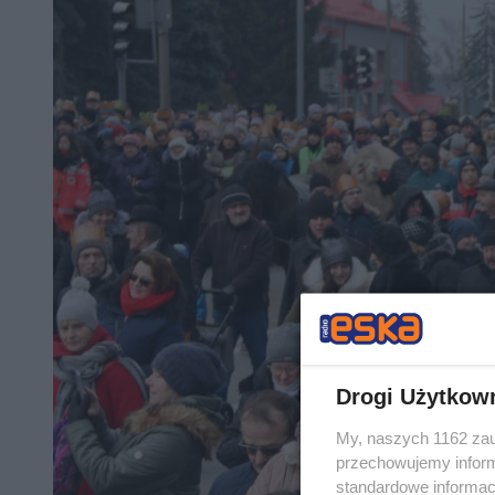
Drogi Użytkow
My, naszych 1162 zau
przechowujemy informa
standardowe informac