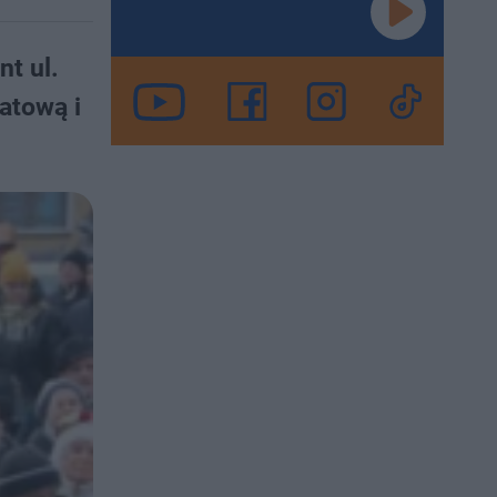
nt ul.
atową i