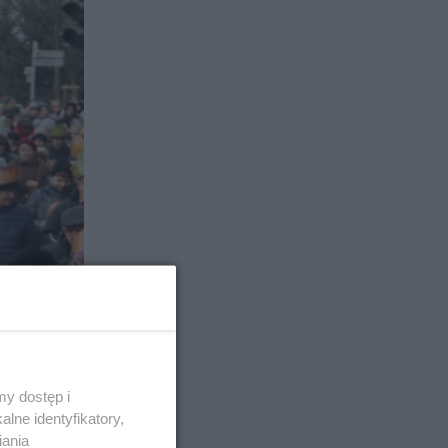
y dostęp i
lne identyfikatory,
iania