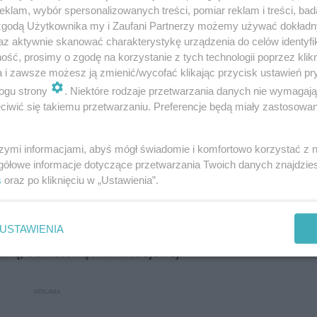
klam, wybór spersonalizowanych treści, pomiar reklam i treści, bad
 zgodą Użytkownika my i Zaufani Partnerzy możemy używać dokład
az aktywnie skanować charakterystykę urządzenia do celów identyfi
ść, prosimy o zgodę na korzystanie z tych technologii poprzez klikn
a i zawsze możesz ją zmienić/wycofać klikając przycisk ustawień pr
ogu strony
. Niektóre rodzaje przetwarzania danych nie wymagaj
iwić się takiemu przetwarzaniu. Preferencje będą miały zastosowanie
szymi informacjami, abyś mógł świadomie i komfortowo korzystać z
gółowe informacje dotyczące przetwarzania Twoich danych znajdzi
s
oraz po kliknięciu w „Ustawienia”.
ą się rycerze Kolumba z trzech starachowickich parafii. 
USTAWIENIA
nie. Ze względu na remont ul. Konstytucji 3 Maja starac
olną, Oświatową i Armii Krajowej.