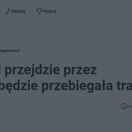
Słuchaj
Wygraj
iegała trasa?
 przejdzie przez
będzie przebiegała tr
Do