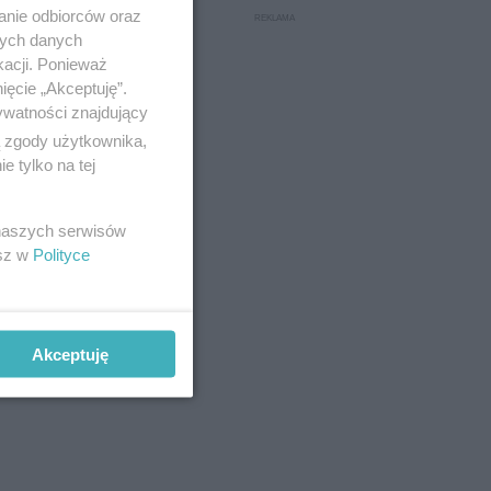
anie odbiorców oraz
nych danych
kacji. Ponieważ
ięcie „Akceptuję”.
ywatności znajdujący
ą zgody użytkownika,
 tylko na tej
 naszych serwisów
esz w
Polityce
Na miejscu
howicki
Akceptuję