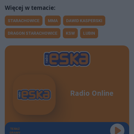
STARACHOWICE
MMA
DAWID KASPERSKI
DRAGON STARACHOWICE
KSW
LUBIN
Radio Online
TERAZ
GRAMY