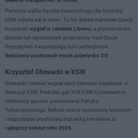
Pierwsza walka Dawida Kasperskiego dla federacji
KSW odbyła się w lutym. To był debiut marzenie! Dawid
Kasperski
wygrał w czeskim Libercu
, a przeciwnikiem
Dawida był reprezentant gospodarzy Vasil Ducar.
Zwycięstwo Kasperskiego było jednogłośne.
Sędziowie punktowali wynik pojedynku 3:0
Krzysztof Głowacki w KSW
Głowacki również wygrał swój pierwszy pojedynek w
federacji KSW. Podczas gali XTB KSW Colosseum w
efektowny sposób znokautował Patryka
Tołkaczewskiego. Nokaut został wyróżniony bonusem
i nagrodzony prestiżową statuetką Heraklesa za
n
ajlepszy nokaut roku 2024.