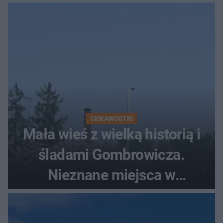
szczyt Gór Świętokrzyskich
CIEKAWOSTKI
Mała wieś z wielką historią i
śladami Gombrowicza.
Nieznane miejsca w
Świętokrzyskiem