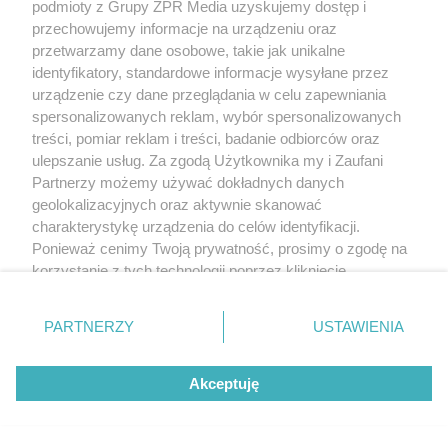
podmioty z Grupy ZPR Media uzyskujemy dostęp i
ZOBACZ WIĘCEJ
przechowujemy informacje na urządzeniu oraz
przetwarzamy dane osobowe, takie jak unikalne
identyfikatory, standardowe informacje wysyłane przez
urządzenie czy dane przeglądania w celu zapewniania
spersonalizowanych reklam, wybór spersonalizowanych
treści, pomiar reklam i treści, badanie odbiorców oraz
ulepszanie usług. Za zgodą Użytkownika my i Zaufani
Partnerzy możemy używać dokładnych danych
geolokalizacyjnych oraz aktywnie skanować
charakterystykę urządzenia do celów identyfikacji.
Ponieważ cenimy Twoją prywatność, prosimy o zgodę na
korzystanie z tych technologii poprzez kliknięcie
„Akceptuję”. Zgoda jest dobrowolna i zawsze możesz ją
zmienić/wycofać klikając przycisk ustawień prywatności
PARTNERZY
USTAWIENIA
znajdujący się w lewym dolnym rogu strony
. Niektóre
rodzaje przetwarzania danych nie wymagają zgody
Akceptuję
użytkownika, ale masz prawo sprzeciwić się takiemu
przetwarzaniu. Preferencje będą miały zastosowanie tylko
na tej witrynie.