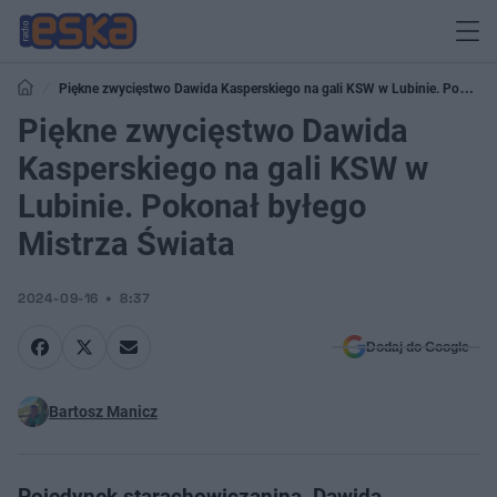
Piękne zwycięstwo Dawida Kasperskiego na gali KSW w Lubinie. Pokonał
byłego Mistrza Świata
Piękne zwycięstwo Dawida
Kasperskiego na gali KSW w
Lubinie. Pokonał byłego
Mistrza Świata
2024-09-16
8:37
Dodaj do Google
Bartosz Manicz
Pojedynek starachowiczanina, Dawida