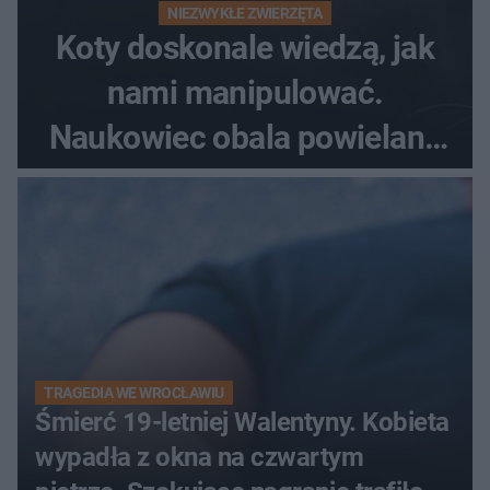
NIEZWYKŁE ZWIERZĘTA
Koty doskonale wiedzą, jak
nami manipulować.
Naukowiec obala powielane
od lat mity na ich temat
TRAGEDIA WE WROCŁAWIU
Śmierć 19-letniej Walentyny. Kobieta
wypadła z okna na czwartym