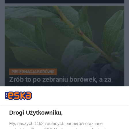
PIELĘGNACJA BORÓWKI
Zrób to po zebraniu borówek, a za
rok zbiory będą obfite
Drogi Użytkowniku,
My, naszych 1162 zaufanych partnerów oraz inne