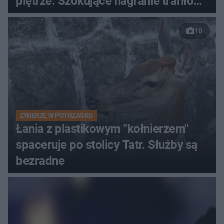
piętrze. Szokujące nagranie trafiło
do sieci
10
ZWIERZĘ W POTRZASKU
Łania z plastikowym "kołnierzem"
spaceruje po stolicy Tatr. Służby są
bezradne