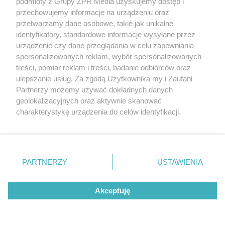
podmioty z Grupy ZPR Media uzyskujemy dostęp i
przechowujemy informacje na urządzeniu oraz
przetwarzamy dane osobowe, takie jak unikalne
identyfikatory, standardowe informacje wysyłane przez
urządzenie czy dane przeglądania w celu zapewniania
spersonalizowanych reklam, wybór spersonalizowanych
ZAKUPY
treści, pomiar reklam i treści, badanie odbiorców oraz
Jesień w Pepco! Stylowe kubki i
ulepszanie usług. Za zgodą Użytkownika my i Zaufani
dodatki w świetnych cenach
Partnerzy możemy używać dokładnych danych
geolokalizacyjnych oraz aktywnie skanować
charakterystykę urządzenia do celów identyfikacji.
ZOBACZ WIĘCEJ
Ponieważ cenimy Twoją prywatność, prosimy o zgodę na
korzystanie z tych technologii poprzez kliknięcie
„Akceptuję”. Zgoda jest dobrowolna i zawsze możesz ją
zmienić/wycofać klikając przycisk ustawień prywatności
PARTNERZY
USTAWIENIA
znajdujący się w lewym dolnym rogu strony
. Niektóre
rodzaje przetwarzania danych nie wymagają zgody
Akceptuję
użytkownika, ale masz prawo sprzeciwić się takiemu
przetwarzaniu. Preferencje będą miały zastosowanie tylko
na tej witrynie.