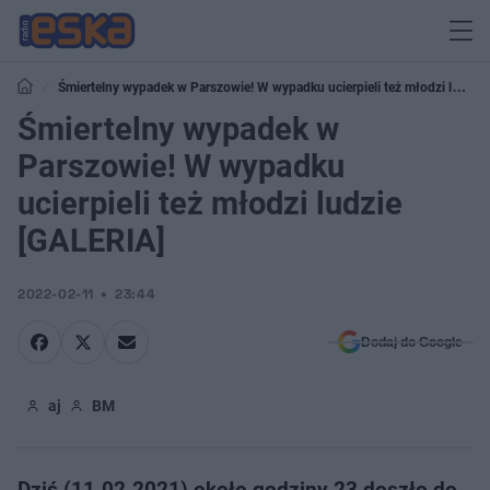
Śmiertelny wypadek w Parszowie! W wypadku ucierpieli też młodzi ludzie
[GALERIA]
Śmiertelny wypadek w
Parszowie! W wypadku
ucierpieli też młodzi ludzie
[GALERIA]
2022-02-11
23:44
Dodaj do Google
aj
BM
Dziś (11.02.2021) około godziny 23 doszło do