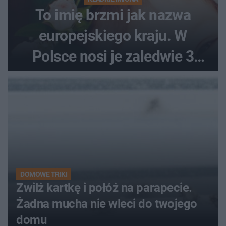
To imię brzmi jak nazwa
europejskiego kraju. W
Polsce nosi je zaledwie 3
kobiety
DOMOWE TRIKI
Zwilż kartkę i połóż na parapecie.
Żadna mucha nie wleci do twojego
domu