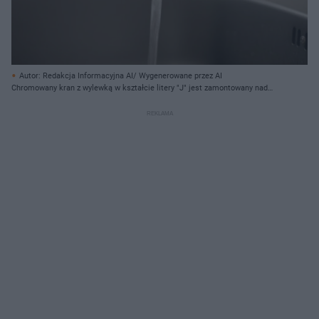
Autor: Redakcja Informacyjna AI/ Wygenerowane przez AI
Chromowany kran z wylewką w kształcie litery "J" jest zamontowany nad
metalowym, prostokątnym zlewozmywakiem. Z kranu wypływa strumień
wody, który pionowo opada do zlewu. Dźwignia kranu, także chromowana, jest
skierowana w lewo, co wskazuje na jego otwarcie. W tle, rozmyte i jasne,
widać elementy pomieszczenia.