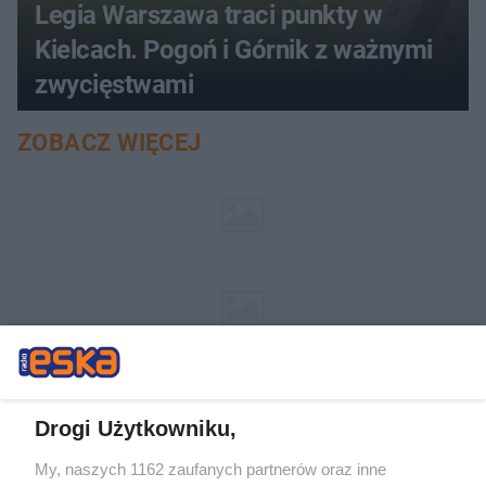
Legia Warszawa traci punkty w
Kielcach. Pogoń i Górnik z ważnymi
zwycięstwami
ZOBACZ WIĘCEJ
Drogi Użytkowniku,
My, naszych 1162 zaufanych partnerów oraz inne