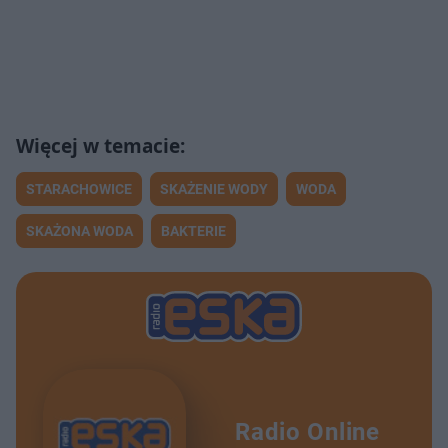
STARACHOWICE
SKAŻENIE WODY
WODA
SKAŻONA WODA
BAKTERIE
Radio Online