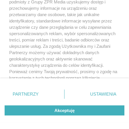
podmioty z Grupy ZPR Media uzyskujemy dostęp i
przechowujemy informacje na urządzeniu oraz
przetwarzamy dane osobowe, takie jak unikalne
identyfikatory, standardowe informacje wysyłane przez
urządzenie czy dane przeglądania w celu zapewniania
spersonalizowanych reklam, wybór spersonalizowanych
treści, pomiar reklam i treści, badanie odbiorców oraz
ulepszanie usług. Za zgodą Użytkownika my i Zaufani
Partnerzy możemy używać dokładnych danych
geolokalizacyjnych oraz aktywnie skanować
charakterystykę urządzenia do celów identyfikacji.
Ponieważ cenimy Twoją prywatność, prosimy o zgodę na
Żaden utwór zamieszczony w serwisie nie może być powielany i
korzystanie z tych technologii poprzez kliknięcie
rozpowszechniany lub dalej rozpowszechniany w jakikolwiek sposób (w
„Akceptuję”. Zgoda jest dobrowolna i zawsze możesz ją
tym także elektroniczny lub mechaniczny) na jakimkolwiek polu
eksploatacji w jakiejkolwiek formie, włącznie z umieszczaniem w Internecie
zmienić/wycofać klikając przycisk ustawień prywatności
PARTNERZY
USTAWIENIA
bez pisemnej zgody właściciela praw. Jakiekolwiek użycie lub
znajdujący się w lewym dolnym rogu strony
. Niektóre
wykorzystanie utworów w całości lub w części z naruszeniem prawa, tzn.
bez właściwej zgody, jest zabronione pod groźbą kary i może być ścigane
rodzaje przetwarzania danych nie wymagają zgody
prawnie.
Akceptuję
użytkownika, ale masz prawo sprzeciwić się takiemu
przetwarzaniu. Preferencje będą miały zastosowanie tylko
na tej witrynie.