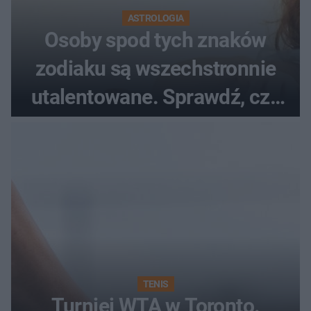
ASTROLOGIA
Osoby spod tych znaków
zodiaku są wszechstronnie
utalentowane. Sprawdź, czy
twój znak znajduje się na
liście
TENIS
Turniej WTA w Toronto.