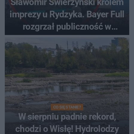
Sławomir Świerzyński królem
imprezy u Rydzyka. Bayer Full
rozgrzał publiczność w
Toruniu
CO SIĘ STANIE?
W sierpniu padnie rekord,
chodzi o Wisłę! Hydrolodzy