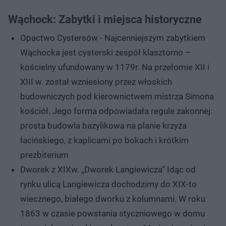
Wąchock: Zabytki i miejsca historyczne
Opactwo Cystersów - Najcenniejszym zabytkiem
Wąchocka jest cysterski zespół klasztorno –
kościelny ufundowany w 1179r. Na przełomie XII i
XIII w. został wzniesiony przez włoskich
budowniczych pod kierownictwem mistrza Simona
kościół. Jego forma odpowiadała regule zakonnej:
prosta budowla bazylikowa na planie krzyża
łacińskiego, z kaplicami po bokach i krótkim
prezbiterium
Dworek z XIXw. „Dworek Langiewicza” Idąc od
rynku ulicą Langiewicza dochodzimy do XIX-to
wiecznego, białego dworku z kolumnami. W roku
1863 w czasie powstania styczniowego w domu