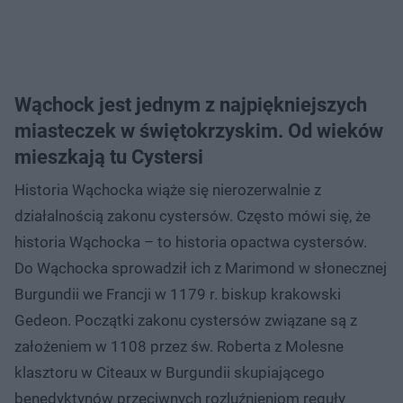
Wąchock jest jednym z najpiękniejszych
miasteczek w świętokrzyskim. Od wieków
mieszkają tu Cystersi
Historia Wąchocka wiąże się nierozerwalnie z
działalnością zakonu cystersów. Często mówi się, że
historia Wąchocka – to historia opactwa cystersów.
Do Wąchocka sprowadził ich z Marimond w słonecznej
Burgundii we Francji w 1179 r. biskup krakowski
Gedeon. Początki zakonu cystersów związane są z
założeniem w 1108 przez św. Roberta z Molesne
klasztoru w Citeaux w Burgundii skupiającego
benedyktynów przeciwnych rozluźnieniom reguły