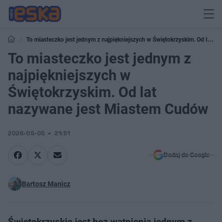
To miasteczko jest jednym z najpiękniejszych w Świętokrzyskim. Od lat
nazywane jest Miastem Cudów
To miasteczko jest jednym z
najpiękniejszych w
Świętokrzyskim. Od lat
nazywane jest Miastem Cudów
2026-05-05
21:51
Dodaj do Google
Bartosz Manicz
Świętokrzyskie jest bez wątpienia jednym z