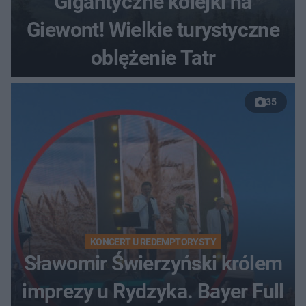
Gigantyczne kolejki na
Giewont! Wielkie turystyczne
oblężenie Tatr
35
KONCERT U REDEMPTORYSTY
Sławomir Świerzyński królem
imprezy u Rydzyka. Bayer Full