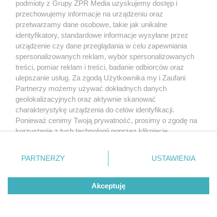
podmioty z Grupy ZPR Media uzyskujemy dostęp i
Okiem. Zwierzęta dręczone czy nie?
przechowujemy informacje na urządzeniu oraz
przetwarzamy dane osobowe, takie jak unikalne
identyfikatory, standardowe informacje wysyłane przez
urządzenie czy dane przeglądania w celu zapewniania
spersonalizowanych reklam, wybór spersonalizowanych
treści, pomiar reklam i treści, badanie odbiorców oraz
ulepszanie usług. Za zgodą Użytkownika my i Zaufani
Partnerzy możemy używać dokładnych danych
geolokalizacyjnych oraz aktywnie skanować
charakterystykę urządzenia do celów identyfikacji.
Ponieważ cenimy Twoją prywatność, prosimy o zgodę na
REGION
korzystanie z tych technologii poprzez kliknięcie
Wsola: Renault uderzyło w słup i stanął w
„Akceptuję”. Zgoda jest dobrowolna i zawsze możesz ją
płomieniach. 49-latek trafił do szpitala
zmienić/wycofać klikając przycisk ustawień prywatności
PARTNERZY
USTAWIENIA
znajdujący się w lewym dolnym rogu strony
. Niektóre
rodzaje przetwarzania danych nie wymagają zgody
Akceptuję
użytkownika, ale masz prawo sprzeciwić się takiemu
6
przetwarzaniu. Preferencje będą miały zastosowanie tylko
na tej witrynie.