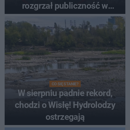
rozgrzał publiczność w
Toruniu
CO SIĘ STANIE?
W sierpniu padnie rekord,
chodzi o Wisłę! Hydrolodzy
ostrzegają