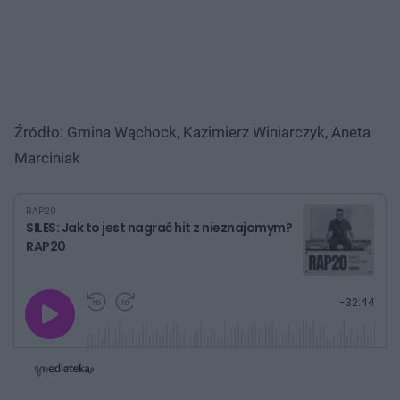
Źródło: Gmina Wąchock, Kazimierz Winiarczyk, Aneta
Marciniak
RAP20
SILES: Jak to jest nagrać hit z nieznajomym?
RAP20
G
P
P
P
-
32:44
r
r
r
o
a
z
z
j
z
e
e
w
w
o
i
i
s
ń
ń
t
1
1
0
0
a