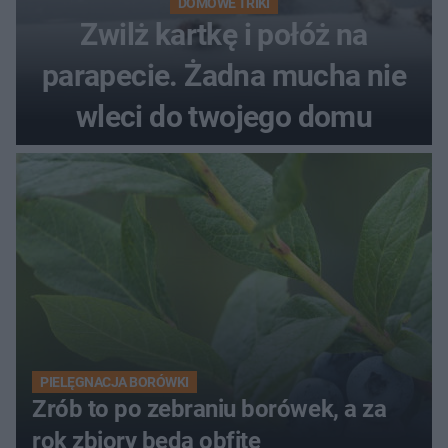
DOMOWE TRIKI
Zwilż kartkę i połóż na
parapecie. Żadna mucha nie
wleci do twojego domu
PIELĘGNACJA BORÓWKI
Zrób to po zebraniu borówek, a za
rok zbiory będą obfite