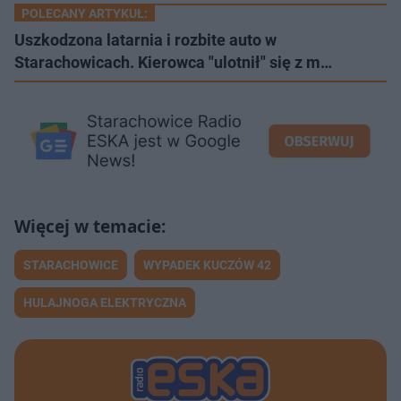
POLECANY ARTYKUŁ:
Uszkodzona latarnia i rozbite auto w
Starachowicach. Kierowca "ulotnił" się z m…
STARACHOWICE
WYPADEK KUCZÓW 42
HULAJNOGA ELEKTRYCZNA