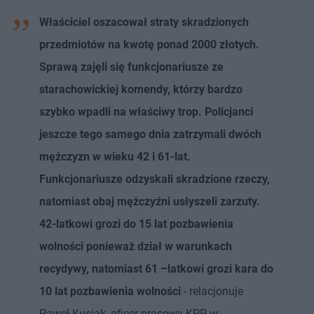
Właściciel oszacował straty skradzionych
przedmiotów na kwotę ponad 2000 złotych.
Sprawą zajęli się funkcjonariusze ze
starachowickiej komendy, którzy bardzo
szybko wpadli na właściwy trop. Policjanci
jeszcze tego samego dnia zatrzymali dwóch
mężczyzn w wieku 42 i 61-lat.
Funkcjonariusze odzyskali skradzione rzeczy,
natomiast obaj mężczyźni usłyszeli zarzuty.
42-latkowi grozi do 15 lat pozbawienia
wolności ponieważ dział w warunkach
recydywy, natomiast 61 –latkowi grozi kara do
10 lat pozbawienia wolności
- relacjonuje
Paweł Kusiak, oficer prasowy KPP w