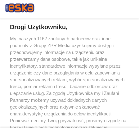
Drogi Użytkowniku,
My, naszych 1162 zaufanych partnerów oraz inne
Żaden utwór zamieszczony w serwisie nie może być powielany i
podmioty z Grupy ZPR Media uzyskujemy dostęp i
rozpowszechniany lub dalej rozpowszechniany w jakikolwiek sposób (w
tym także elektroniczny lub mechaniczny) na jakimkolwiek polu
przechowujemy informacje na urządzeniu oraz
eksploatacji w jakiejkolwiek formie, włącznie z umieszczaniem w Internecie
przetwarzamy dane osobowe, takie jak unikalne
bez pisemnej zgody właściciela praw. Jakiekolwiek użycie lub
wykorzystanie utworów w całości lub w części z naruszeniem prawa, tzn.
identyfikatory, standardowe informacje wysyłane przez
bez właściwej zgody, jest zabronione pod groźbą kary i może być ścigane
urządzenie czy dane przeglądania w celu zapewniania
prawnie.
spersonalizowanych reklam, wybór spersonalizowanych
treści, pomiar reklam i treści, badanie odbiorców oraz
ulepszanie usług. Za zgodą Użytkownika my i Zaufani
Partnerzy możemy używać dokładnych danych
geolokalizacyjnych oraz aktywnie skanować
charakterystykę urządzenia do celów identyfikacji.
O nas
Ponieważ cenimy Twoją prywatność, prosimy o zgodę na
korzystanie z tych technologii poprzez kliknięcie
Informacje prawne
„Akceptuję”. Zgoda jest dobrowolna i zawsze możesz ją