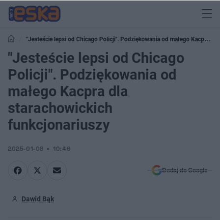
"Jesteście lepsi od Chicago Policji". Podziękowania od małego Kacpra
dla starachowickich funkcjonariuszy
"Jesteście lepsi od Chicago
Policji". Podziękowania od
małego Kacpra dla
starachowickich
funkcjonariuszy
2025-01-08
10:46
Dodaj do Google
Dawid Bąk