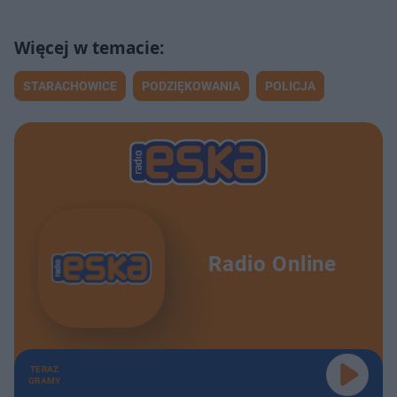
STARACHOWICE
PODZIĘKOWANIA
POLICJA
Radio Online
TERAZ
GRAMY