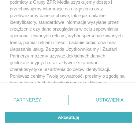
Zrób to po zebraniu borówek, a za
podmioty z Grupy ZPR Media uzyskujemy dostęp i
przechowujemy informacje na urządzeniu oraz
rok zbiory będą obfite
przetwarzamy dane osobowe, takie jak unikalne
identyfikatory, standardowe informacje wysyłane przez
ZOBACZ WIĘCEJ
urządzenie czy dane przeglądania w celu zapewniania
spersonalizowanych reklam, wybór spersonalizowanych
treści, pomiar reklam i treści, badanie odbiorców oraz
ulepszanie usług. Za zgodą Użytkownika my i Zaufani
Partnerzy możemy używać dokładnych danych
geolokalizacyjnych oraz aktywnie skanować
charakterystykę urządzenia do celów identyfikacji.
Ponieważ cenimy Twoją prywatność, prosimy o zgodę na
korzystanie z tych technologii poprzez kliknięcie
„Akceptuję”. Zgoda jest dobrowolna i zawsze możesz ją
zmienić/wycofać klikając przycisk ustawień prywatności
PARTNERZY
USTAWIENIA
znajdujący się w lewym dolnym rogu strony
. Niektóre
rodzaje przetwarzania danych nie wymagają zgody
Akceptuję
użytkownika, ale masz prawo sprzeciwić się takiemu
przetwarzaniu. Preferencje będą miały zastosowanie tylko
na tej witrynie.