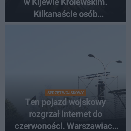
w Kijewie Królewskim.
Kilkanaście osób
poszkodowanych, lądował
śmigłowiec LPR
SPRZĘT WOJSKOWY
Ten pojazd wojskowy
rozgrzał internet do
czerwoności. Warszawiacy