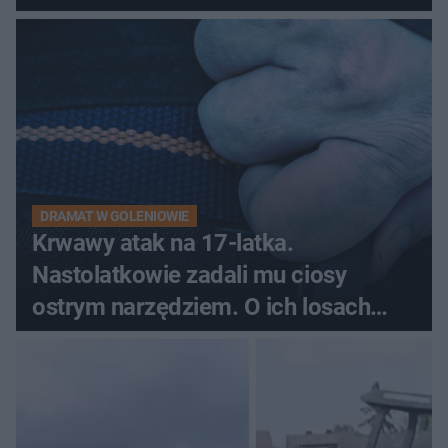
pytali, czy to Mad Max!
DRAMAT W GOLENIOWIE
Krwawy atak na 17-latka.
Nastolatkowie zadali mu ciosy
ostrym narzędziem. O ich losach
zdecyduje sąd rodzinny