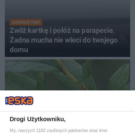
DOMOWE TRIKI
Zwilż kartkę i połóż na parapecie.
Żadna mucha nie wleci do twojego
domu
Drogi Użytkowniku,
PIELĘGNACJA BORÓWKI
My, naszych 1162 zaufanych partnerów oraz inne