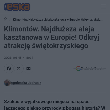
Klimontów. Najdłuższa aleja kasztanowa w Europie! Odkryj atrakcję
świętokrzyskiego
Klimontów. Najdłuższa aleja
kasztanowa w Europie! Odkryj
atrakcję świętokrzyskiego
2026-06-13
8:04
Dodaj do Google
Agnieszka Jędrasik
Szukacie wyjątkowego miejsca na spacer,
łączącego piękno przyrody z bogatą historią? W