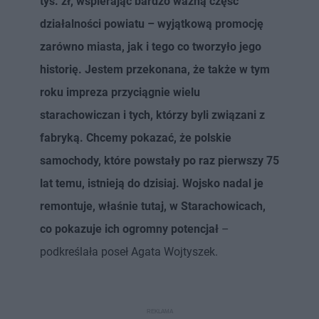
tys. zł, wspierając bardzo ważną część
działalności powiatu – wyjątkową promocję
zarówno miasta, jak i tego co tworzyło jego
historię. Jestem przekonana, że także w tym
roku impreza przyciągnie wielu
starachowiczan i tych, którzy byli związani z
fabryką. Chcemy pokazać, że polskie
samochody, które powstały po raz pierwszy 75
lat temu, istnieją do dzisiaj. Wojsko nadal je
remontuje, właśnie tutaj, w Starachowicach,
co pokazuje ich ogromny potencjał
–
podkreślała poseł Agata Wojtyszek.