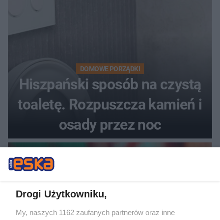
DOMOWE PORZĄDKI
Hiszpański sposób na czystą
toaletę. Rozpuszcza kamień i
osady przez noc
Drogi Użytkowniku,
My, naszych 1162 zaufanych partnerów oraz inne