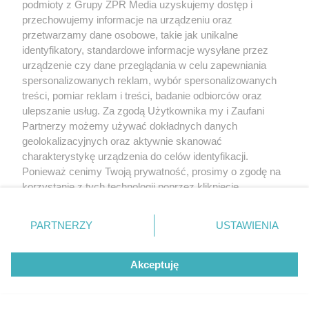
podmioty z Grupy ZPR Media uzyskujemy dostęp i
przechowujemy informacje na urządzeniu oraz
przetwarzamy dane osobowe, takie jak unikalne
identyfikatory, standardowe informacje wysyłane przez
RZADKIE IMIONA
urządzenie czy dane przeglądania w celu zapewniania
To imię brzmi jak nazwa
spersonalizowanych reklam, wybór spersonalizowanych
treści, pomiar reklam i treści, badanie odbiorców oraz
europejskiego kraju. W
ulepszanie usług. Za zgodą Użytkownika my i Zaufani
Polsce nosi je zaledwie 3
Partnerzy możemy używać dokładnych danych
geolokalizacyjnych oraz aktywnie skanować
kobiety
charakterystykę urządzenia do celów identyfikacji.
Ponieważ cenimy Twoją prywatność, prosimy o zgodę na
korzystanie z tych technologii poprzez kliknięcie
„Akceptuję”. Zgoda jest dobrowolna i zawsze możesz ją
zmienić/wycofać klikając przycisk ustawień prywatności
PARTNERZY
USTAWIENIA
znajdujący się w lewym dolnym rogu strony
. Niektóre
rodzaje przetwarzania danych nie wymagają zgody
Akceptuję
użytkownika, ale masz prawo sprzeciwić się takiemu
przetwarzaniu. Preferencje będą miały zastosowanie tylko
DOMOWE TRIKI
na tej witrynie.