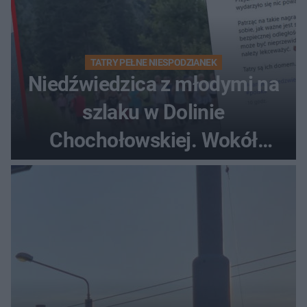
TATRY PEŁNE NIESPODZIANEK
Niedźwiedzica z młodymi na
szlaku w Dolinie
Chochołowskiej. Wokół
turyści!