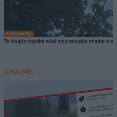
CIEKAWOSTKA
Ta świętokrzyska wieś wyprzedzała miasta o epo
LOKALNIE: