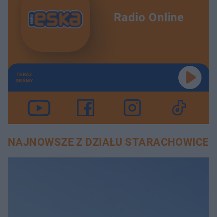
Radio Online
TERAZ
GRAMY
NAJNOWSZE Z DZIAŁU STARACHOWICE