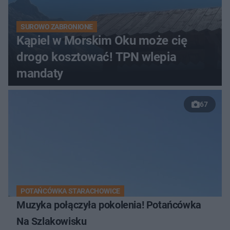
SUROWO ZABRONIONE
Kąpiel w Morskim Oku może cię
drogo kosztować! TPN wlepia
mandaty
67
POTAŃCÓWKA STARACHOWICE
Muzyka połączyła pokolenia! Potańcówka
Na Szlakowisku