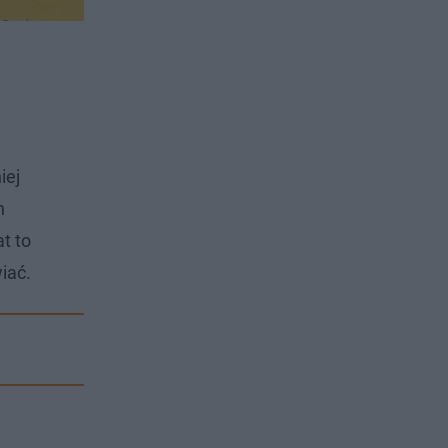
iej
h
t to
iać.