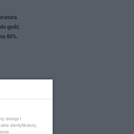
eratura
 do godz.
 na 80%.
y dostęp i
lne identyfikatory,
iania