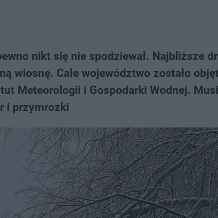
ewno nikt się nie spodziewał. Najbliższe d
sną wiosnę. Całe województwo zostało obję
ytut Meteorologii i Gospodarki Wodnej. Mus
r i przymrozki