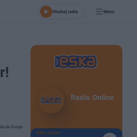
Słuchaj radia
Menu
r!
Radio Online
daj do Google
TERAZ GRAMY