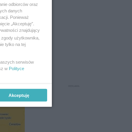
anie odbiorców oraz
nych danych
kacji. Ponieważ
ięcie „Akceptuję”.
ywatności znajdujący
ą zgody użytkownika,
 tylko na tej
 naszych serwisów
esz w
Polityce
Akceptuję