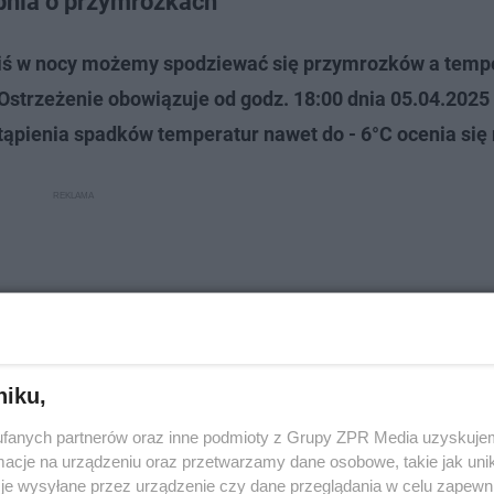
pnia o przymrozkach
ziś w nocy możemy spodziewać się przymrozków a temp
strzeżenie obowiązuje od godz. 18:00 dnia 05.04.2025
ąpienia spadków temperatur nawet do - 6°C ocenia się
niku,
fanych partnerów oraz inne podmioty z Grupy ZPR Media uzyskujem
cje na urządzeniu oraz przetwarzamy dane osobowe, takie jak unika
je wysyłane przez urządzenie czy dane przeglądania w celu zapewn