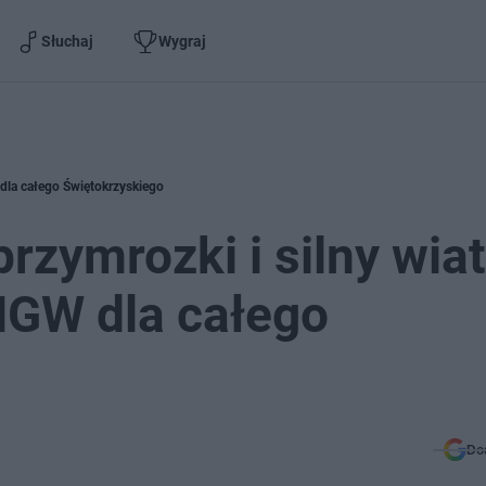
Słuchaj
Wygraj
 dla całego Świętokrzyskiego
rzymrozki i silny wiat
MGW dla całego
Do