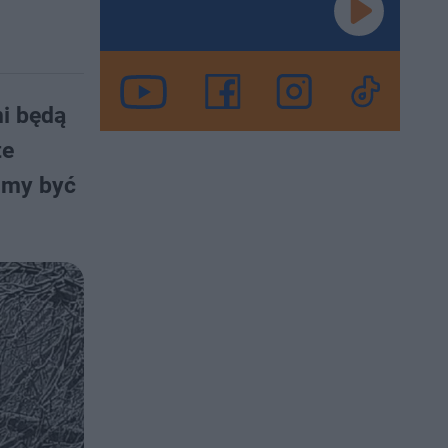
ni będą
te
imy być