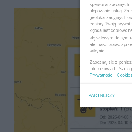
spersonalizowanych re
ulepszanie usług. Za
geolokalizacyjnych or
cenimy Twoją prywatno
Zgoda jest dobrowoln
się w lewym dolnym r
ale masz prawo sprzec
witrynie.
Zapoznaj się z poniż
internetowych. Szcze
Prywatności
i
Cookie
PARTNERZY