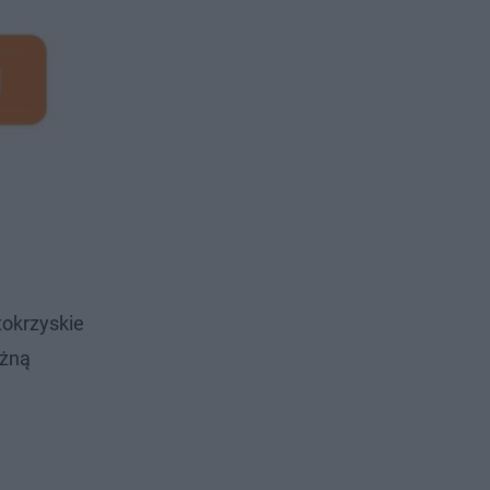
tokrzyskie
óżną