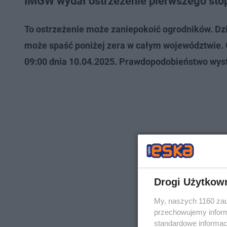
IMGW wydał ostrzeżenie pierwszego sto
To ostrzeżenie może zaniepokoić ogrodników. D
może spaść poniżej zera w całym województwie. O
09:00 dnia 10.04.2025. Prawdopodobieństwo wyst
Drogi Użytkow
My, naszych 1160 zau
przechowujemy informa
standardowe informac