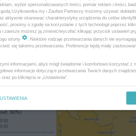
klam, wybór spersonalizowanych treści, pomiar reklam i treści, bad
 zgodą Użytkownika my i Zaufani Partnerzy możemy używać dokład
az aktywnie skanować charakterystykę urządzenia do celów identyfi
ść, prosimy o zgodę na korzystanie z tych technologii poprzez klikn
a i zawsze możesz ją zmienić/wycofać klikając przycisk ustawień pr
ogu strony
. Niektóre rodzaje przetwarzania danych nie wymagaj
iwić się takiemu przetwarzaniu. Preferencje będą miały zastosowanie
szymi informacjami, abyś mógł świadomie i komfortowo korzystać z
gółowe informacje dotyczące przetwarzania Twoich danych znajdzi
s
oraz po kliknięciu w „Ustawienia”.
USTAWIENIA