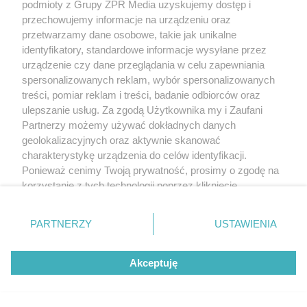
podmioty z Grupy ZPR Media uzyskujemy dostęp i
wynikiem!
przechowujemy informacje na urządzeniu oraz
przetwarzamy dane osobowe, takie jak unikalne
identyfikatory, standardowe informacje wysyłane przez
urządzenie czy dane przeglądania w celu zapewniania
spersonalizowanych reklam, wybór spersonalizowanych
treści, pomiar reklam i treści, badanie odbiorców oraz
ulepszanie usług. Za zgodą Użytkownika my i Zaufani
Partnerzy możemy używać dokładnych danych
geolokalizacyjnych oraz aktywnie skanować
charakterystykę urządzenia do celów identyfikacji.
Ponieważ cenimy Twoją prywatność, prosimy o zgodę na
PRZERAŻAJĄCE!
korzystanie z tych technologii poprzez kliknięcie
Porzucony pies wył przez kilka dni z
„Akceptuję”. Zgoda jest dobrowolna i zawsze możesz ją
zmienić/wycofać klikając przycisk ustawień prywatności
rozpaczy. Strażacy po drabinie weszli przez
PARTNERZY
USTAWIENIA
znajdujący się w lewym dolnym rogu strony
. Niektóre
okno
rodzaje przetwarzania danych nie wymagają zgody
Akceptuję
użytkownika, ale masz prawo sprzeciwić się takiemu
przetwarzaniu. Preferencje będą miały zastosowanie tylko
na tej witrynie.