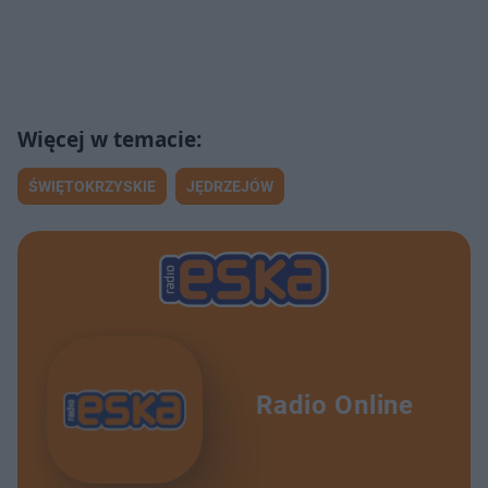
ŚWIĘTOKRZYSKIE
JĘDRZEJÓW
Radio Online