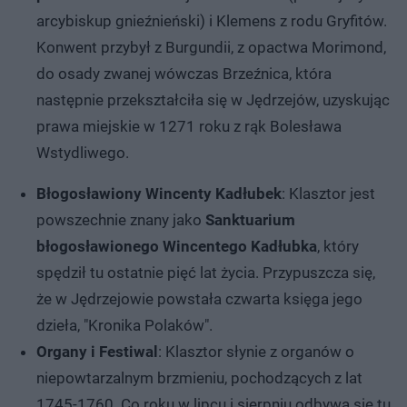
arcybiskup gnieźnieński) i Klemens z rodu Gryfitów.
Konwent przybył z Burgundii, z opactwa Morimond,
do osady zwanej wówczas Brzeźnica, która
następnie przekształciła się w Jędrzejów, uzyskując
prawa miejskie w 1271 roku z rąk Bolesława
Wstydliwego.
Błogosławiony Wincenty Kadłubek
: Klasztor jest
powszechnie znany jako
Sanktuarium
błogosławionego Wincentego Kadłubka
, który
spędził tu ostatnie pięć lat życia. Przypuszcza się,
że w Jędrzejowie powstała czwarta księga jego
dzieła, "Kronika Polaków".
Organy i Festiwal
: Klasztor słynie z organów o
niepowtarzalnym brzmieniu, pochodzących z lat
1745-1760. Co roku w lipcu i sierpniu odbywa się tu