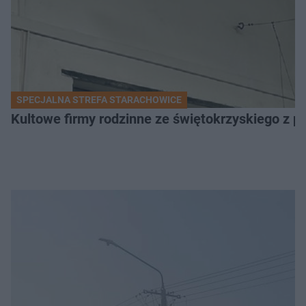
SPECJALNA STREFA STARACHOWICE
Kultowe firmy rodzinne ze świętokrzyskiego z 