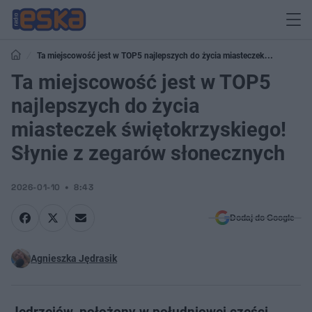
Ta miejscowość jest w TOP5 najlepszych do życia miasteczek
świętokrzyskiego! Słynie z zegarów słonecznych
Ta miejscowość jest w TOP5
najlepszych do życia
miasteczek świętokrzyskiego!
Słynie z zegarów słonecznych
2026-01-10
8:43
Dodaj do Google
Agnieszka Jędrasik
Jędrzejów, położony w południowej części