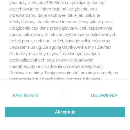
podmioty z Grupy ZPR Media uzyskujemy dostęp i
rozpowszechniany lub dalej rozpowszechniany w jakikolwiek sposób (w
tym także elektroniczny lub mechaniczny) na jakimkolwiek polu
przechowujemy informacje na urządzeniu oraz
eksploatacji w jakiejkolwiek formie, włącznie z umieszczaniem w Internecie
przetwarzamy dane osobowe, takie jak unikalne
bez pisemnej zgody właściciela praw. Jakiekolwiek użycie lub
identyfikatory, standardowe informacje wysyłane przez
wykorzystanie utworów w całości lub w części z naruszeniem prawa, tzn.
bez właściwej zgody, jest zabronione pod groźbą kary i może być ścigane
urządzenie czy dane przeglądania w celu zapewniania
prawnie.
spersonalizowanych reklam, wybór spersonalizowanych
treści, pomiar reklam i treści, badanie odbiorców oraz
ulepszanie usług. Za zgodą Użytkownika my i Zaufani
Partnerzy możemy używać dokładnych danych
geolokalizacyjnych oraz aktywnie skanować
charakterystykę urządzenia do celów identyfikacji.
Ponieważ cenimy Twoją prywatność, prosimy o zgodę na
O nas
korzystanie z tych technologii poprzez kliknięcie
Informacje prawne
„Akceptuję”. Zgoda jest dobrowolna i zawsze możesz ją
zmienić/wycofać klikając przycisk ustawień prywatności
Nasze serwisy
PARTNERZY
USTAWIENIA
znajdujący się w lewym dolnym rogu strony
. Niektóre
rodzaje przetwarzania danych nie wymagają zgody
© 2026 Grupa ZPR Media
Akceptuję
użytkownika, ale masz prawo sprzeciwić się takiemu
przetwarzaniu. Preferencje będą miały zastosowanie tylko
na tej witrynie.