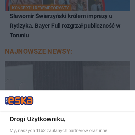
KONCERT U REDEMPTORYSTY
Sławomir Świerzyński królem imprezy u
Rydzyka. Bayer Full rozgrzał publiczność w
Toruniu
NAJNOWSZE NEWSY:
Drogi Użytkowniku,
My, naszych 1162 zaufanych partnerów oraz inne
DOMOWE PORZĄDKI