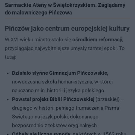
Sarmackie Ateny w Świętokrzyskiem. Zaglądamy
do malowniczego Pińczowa
Pińczów jako centrum europejskiej kultury
W XVI wieku miasto stało się
ośrodkiem reformacj
i,
przyciągając najwybitniejsze umysły tamtej epoki. To
tutaj:
Działało słynne Gimnazjum Pińczowskie,
nowoczesna szkoła humanistyczna, w której
nauczano m.in. historii i języka polskiego
Powstał projekt Biblii Pińczowskiej
(brzeskiej) –
drugiego w historii pełnego tłumaczenia Pisma
Świętego na język polski, dokonanego
bezpośrednio z tekstów oryginalnych
Odbyły się liczne synody
, na których w 1562 roku