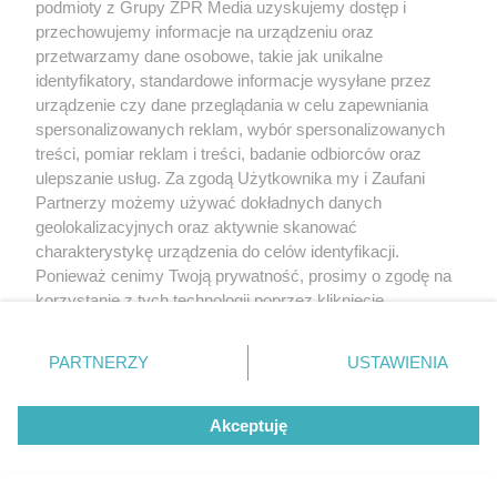
podmioty z Grupy ZPR Media uzyskujemy dostęp i
Hiszpański sposób na czystą
przechowujemy informacje na urządzeniu oraz
toaletę. Rozpuszcza kamień i
przetwarzamy dane osobowe, takie jak unikalne
identyfikatory, standardowe informacje wysyłane przez
osady przez noc
urządzenie czy dane przeglądania w celu zapewniania
spersonalizowanych reklam, wybór spersonalizowanych
treści, pomiar reklam i treści, badanie odbiorców oraz
ulepszanie usług. Za zgodą Użytkownika my i Zaufani
Partnerzy możemy używać dokładnych danych
geolokalizacyjnych oraz aktywnie skanować
charakterystykę urządzenia do celów identyfikacji.
Ponieważ cenimy Twoją prywatność, prosimy o zgodę na
korzystanie z tych technologii poprzez kliknięcie
„Akceptuję”. Zgoda jest dobrowolna i zawsze możesz ją
zmienić/wycofać klikając przycisk ustawień prywatności
PARTNERZY
USTAWIENIA
znajdujący się w lewym dolnym rogu strony
. Niektóre
rodzaje przetwarzania danych nie wymagają zgody
RZADKIE IMIONA
Akceptuję
użytkownika, ale masz prawo sprzeciwić się takiemu
To imię brzmi jak nazwa
przetwarzaniu. Preferencje będą miały zastosowanie tylko
na tej witrynie.
europejskiego kraju. W