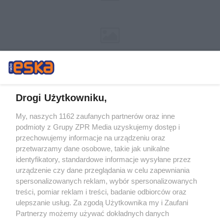
Drogi Użytkowniku,
My, naszych 1162 zaufanych partnerów oraz inne
Żaden utwór zamieszczony w serwisie nie może być powielany i
podmioty z Grupy ZPR Media uzyskujemy dostęp i
rozpowszechniany lub dalej rozpowszechniany w jakikolwiek sposób (w
tym także elektroniczny lub mechaniczny) na jakimkolwiek polu
przechowujemy informacje na urządzeniu oraz
eksploatacji w jakiejkolwiek formie, włącznie z umieszczaniem w Internecie
przetwarzamy dane osobowe, takie jak unikalne
bez pisemnej zgody właściciela praw. Jakiekolwiek użycie lub
identyfikatory, standardowe informacje wysyłane przez
wykorzystanie utworów w całości lub w części z naruszeniem prawa, tzn.
bez właściwej zgody, jest zabronione pod groźbą kary i może być ścigane
urządzenie czy dane przeglądania w celu zapewniania
prawnie.
spersonalizowanych reklam, wybór spersonalizowanych
treści, pomiar reklam i treści, badanie odbiorców oraz
ulepszanie usług. Za zgodą Użytkownika my i Zaufani
Partnerzy możemy używać dokładnych danych