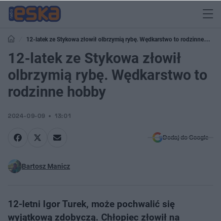
12-latek ze Stykowa złowił olbrzymią rybę. Wędkarstwo to rodzinne
hobby
12-latek ze Stykowa złowił
olbrzymią rybę. Wędkarstwo to
rodzinne hobby
2024-09-09
13:01
Dodaj do Google
Bartosz Manicz
12-letni Igor Turek, może pochwalić się
wyjątkową zdobyczą. Chłopiec złowił na