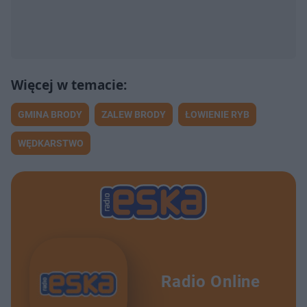
GMINA BRODY
ZALEW BRODY
ŁOWIENIE RYB
WĘDKARSTWO
Radio Online