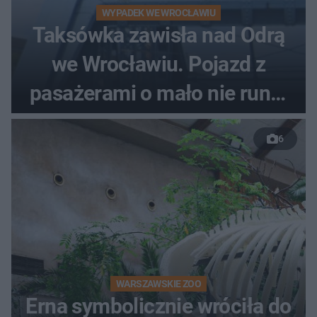
WYPADEK WE WROCŁAWIU
Taksówka zawisła nad Odrą
we Wrocławiu. Pojazd z
pasażerami o mało nie runął
do rzeki
6
WARSZAWSKIE ZOO
Erna symbolicznie wróciła do