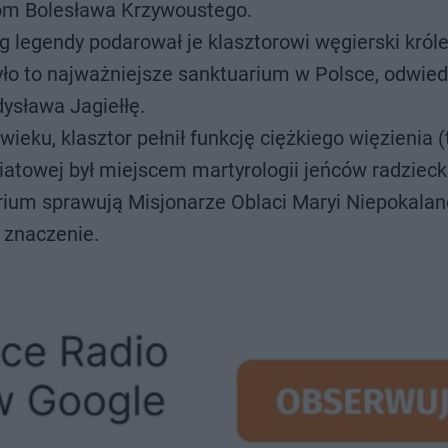
asom Bolesława Krzywoustego.
 legendy podarował je klasztorowi węgierski król
było to najważniejsze sanktuarium w Polsce, odwie
dysława Jagiełłę.
eku, klasztor pełnił funkcję ciężkiego więzienia (
światowej był miejscem martyrologii jeńców radzieck
ium sprawują Misjonarze Oblaci Maryi Niepokalane
 znaczenie.