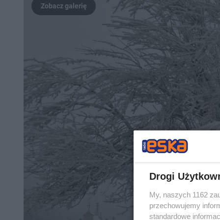
Drogi Użytkow
My, naszych 1162 zau
przechowujemy informa
standardowe informac