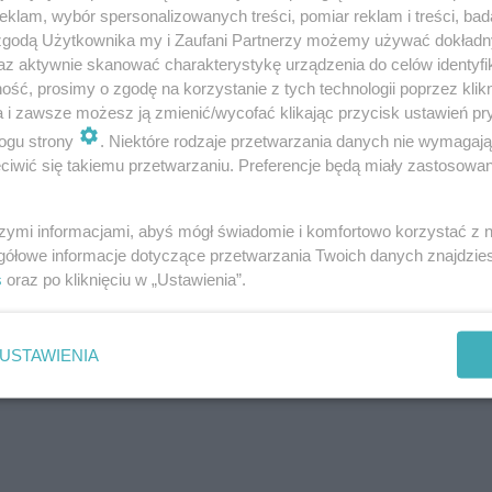
klam, wybór spersonalizowanych treści, pomiar reklam i treści, bad
 zgodą Użytkownika my i Zaufani Partnerzy możemy używać dokład
az aktywnie skanować charakterystykę urządzenia do celów identyfi
ść, prosimy o zgodę na korzystanie z tych technologii poprzez klikn
a i zawsze możesz ją zmienić/wycofać klikając przycisk ustawień pr
ogu strony
. Niektóre rodzaje przetwarzania danych nie wymagaj
iwić się takiemu przetwarzaniu. Preferencje będą miały zastosowanie
szymi informacjami, abyś mógł świadomie i komfortowo korzystać z
gółowe informacje dotyczące przetwarzania Twoich danych znajdzi
s
oraz po kliknięciu w „Ustawienia”.
USTAWIENIA