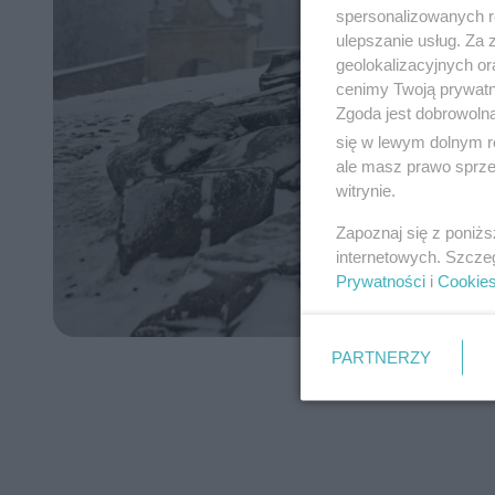
spersonalizowanych re
ulepszanie usług. Za
geolokalizacyjnych or
cenimy Twoją prywatno
Zgoda jest dobrowoln
się w lewym dolnym r
ale masz prawo sprzec
witrynie.
Zapoznaj się z poniż
internetowych. Szcze
Prywatności
i
Cookie
PARTNERZY