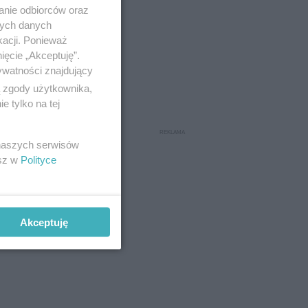
anie odbiorców oraz
nych danych
kacji. Ponieważ
ięcie „Akceptuję”.
ywatności znajdujący
ą zgody użytkownika,
 tylko na tej
 naszych serwisów
esz w
Polityce
Akceptuję