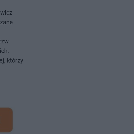
ewicz
dzane
tzw.
ich.
j, którzy