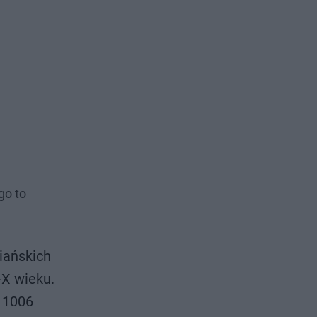
go to
iańskich
-X wieku.
 1006