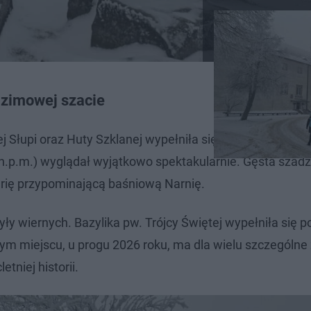
 zimowej szacie
 Słupi oraz Huty Szklanej wypełniła się spacerowiczami
.p.m.) wyglądał wyjątkowo spektakularnie. Gęsta szadź
erię przypominającą baśniową Narnię.
yły wiernych. Bazylika pw. Trójcy Świętej wypełniła się p
m miejscu, u progu 2026 roku, ma dla wielu szczególne
etniej historii.