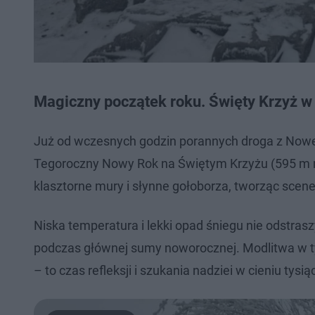
Magiczny początek roku. Święty Krzyż w
Już od wczesnych godzin porannych droga z Nowej
Tegoroczny Nowy Rok na Świętym Krzyżu (595 m n
klasztorne mury i słynne gołoborza, tworząc scen
Niska temperatura i lekki opad śniegu nie odstrasz
podczas głównej sumy noworocznej. Modlitwa w ty
– to czas refleksji i szukania nadziei w cieniu tysiącl