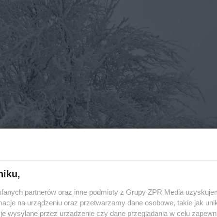
niku,
fanych partnerów oraz inne podmioty z Grupy ZPR Media uzyskujem
cje na urządzeniu oraz przetwarzamy dane osobowe, takie jak unika
je wysyłane przez urządzenie czy dane przeglądania w celu zapewn