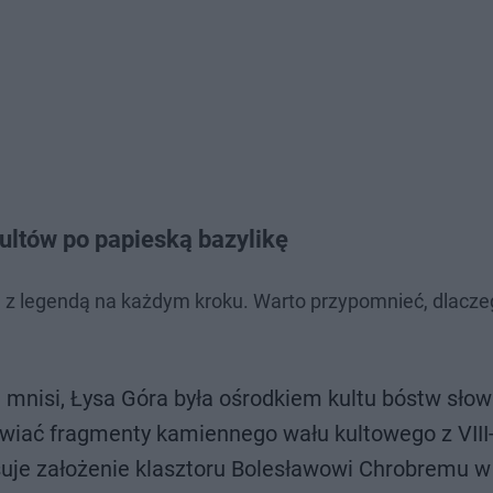
kultów po papieską bazylikę
się z legendą na każdym kroku. Warto przypomnieć, dlacze
u mnisi, Łysa Góra była ośrodkiem kultu bóstw słow
wiać fragmenty kamiennego wału kultowego z VIII
suje założenie klasztoru Bolesławowi Chrobremu w