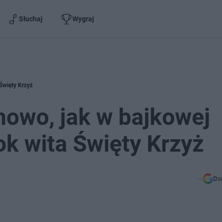
Słuchaj
Wygraj
 Święty Krzyż
mowo, jak w bajkowej
ok wita Święty Krzyż
Do