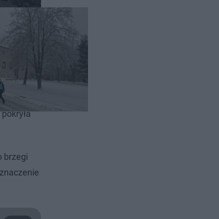
.
 pokryła
o brzegi
 znaczenie