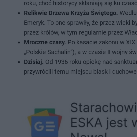
roku, choć historycy skłaniają się ku cz
Relikwie Drzewa Krzyża Świętego.
Według
Emeryk. To one sprawiły, że przez wieki 
przez królów, w tym regularnie przez Wła
Mroczne czasy.
Po kasacie zakonu w XIX wi
„Polskie Sachalin”), a w czasie II wojny 
Dzisiaj.
Od 1936 roku opiekę nad sanktuar
przywrócili temu miejscu blask i duchowe