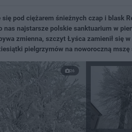
 się pod ciężarem śnieżnych czap i blask Re
o nas najstarsze polskie sanktuarium w pi
bywa zmienna, szczyt Łyśca zamienił się w
dziesiątki pielgrzymów na noworoczną mszę 
26