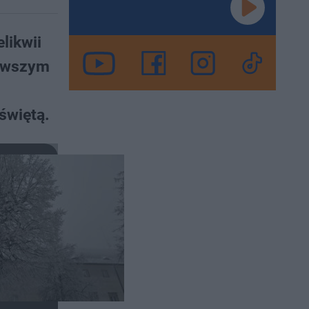
likwii
erwszym
świętą.