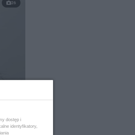
26
y dostęp i
lne identyfikatory,
iania