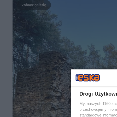
Drogi Użytkow
My, naszych 1160 zau
przechowujemy informa
standardowe informac