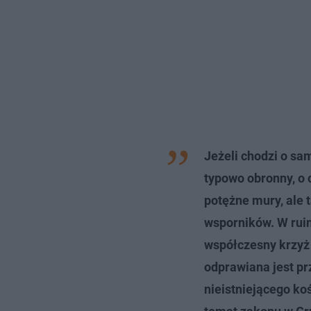
Jeżeli chodzi o sa
typowo obronny, o 
potężne mury, ale t
wsporników. W ruin
współczesny krzyż 
odprawiana jest pr
nieistniejącego ko