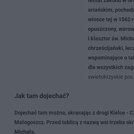
temat zakonu w Gr
ariańskim, pochodz
wiosce tej w 1562 r
opuszczony, warow
i klasztor św. Mic
chrześcijański, le
wspominające o ta
dla wszystkich za
swietokrzyskie pro.
Jak tam dojechać?
Dojechać tam można, skręcając z drogi Kielce - C
Małogoszcz. Przed tablicą z nazwą wsi trzeba skr
Michała.