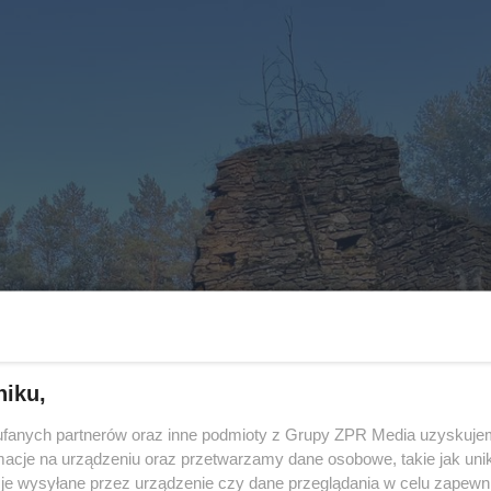
niku,
fanych partnerów oraz inne podmioty z Grupy ZPR Media uzyskujem
cje na urządzeniu oraz przetwarzamy dane osobowe, takie jak unika
je wysyłane przez urządzenie czy dane przeglądania w celu zapewn