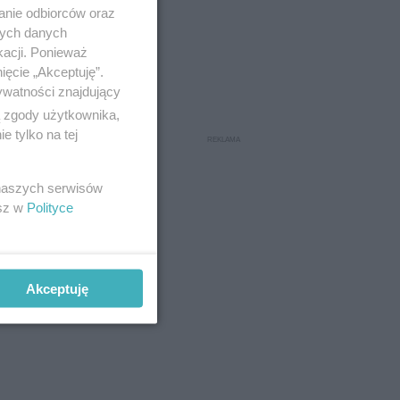
anie odbiorców oraz
nych danych
kacji. Ponieważ
ięcie „Akceptuję”.
ywatności znajdujący
ą zgody użytkownika,
 tylko na tej
 naszych serwisów
esz w
Polityce
Akceptuję