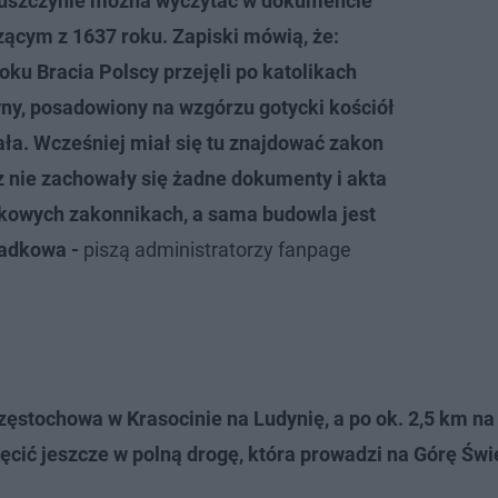
uszczynie można wyczytać w dokumencie
ącym z 1637 roku. Zapiski mówią, że:
oku Bracia Polscy przejęli po katolikach
ny, posadowiony na wzgórzu gotycki kościół
hała. Wcześniej miał się tu znajdować zakon
cz nie zachowały się żadne dokumenty i akta
kowych zakonnikach, a sama budowla jest
gadkowa -
piszą administratorzy fanpage
zęstochowa w Krasocinie na Ludynię, a po ok. 2,5 km na
ęcić jeszcze w polną drogę, która prowadzi na Górę Św