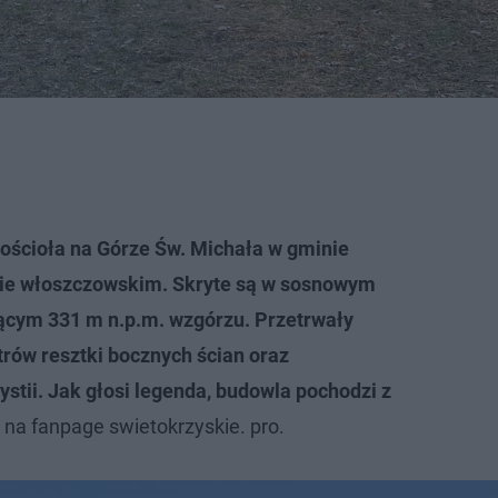
kościoła na Górze Św. Michała w gminie
cie włoszczowskim. Skryte są w sosnowym
zącym 331 m n.p.m. wzgórzu. Przetrwały
rów resztki bocznych ścian oraz
ystii. Jak głosi legenda, budowla pochodzi z
 na fanpage swietokrzyskie. pro.