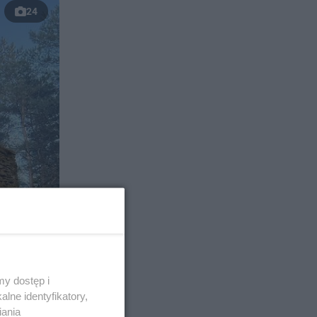
24
y dostęp i
lne identyfikatory,
iania