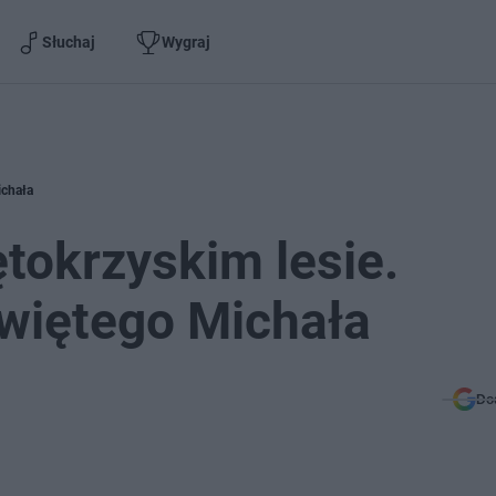
Słuchaj
Wygraj
ichała
ętokrzyskim lesie.
Świętego Michała
Do