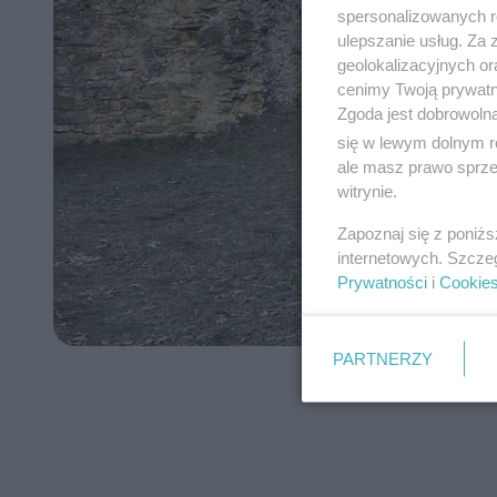
spersonalizowanych re
ulepszanie usług. Za
geolokalizacyjnych or
cenimy Twoją prywatno
Zgoda jest dobrowoln
się w lewym dolnym r
ale masz prawo sprzec
witrynie.
Zapoznaj się z poniż
internetowych. Szcze
Prywatności
i
Cookie
PARTNERZY