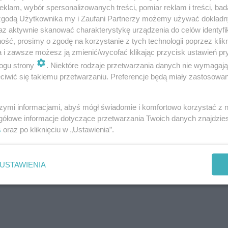
klam, wybór spersonalizowanych treści, pomiar reklam i treści, bad
 zgodą Użytkownika my i Zaufani Partnerzy możemy używać dokład
az aktywnie skanować charakterystykę urządzenia do celów identyfi
ść, prosimy o zgodę na korzystanie z tych technologii poprzez klikn
a i zawsze możesz ją zmienić/wycofać klikając przycisk ustawień pr
ogu strony
. Niektóre rodzaje przetwarzania danych nie wymagaj
iwić się takiemu przetwarzaniu. Preferencje będą miały zastosowanie
szymi informacjami, abyś mógł świadomie i komfortowo korzystać z
gółowe informacje dotyczące przetwarzania Twoich danych znajdzi
s
oraz po kliknięciu w „Ustawienia”.
USTAWIENIA