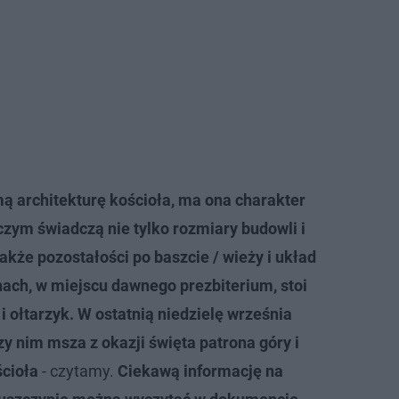
mą architekturę kościoła, ma ona charakter
czym świadczą nie tylko rozmiary budowli i
akże pozostałości po baszcie / wieży i układ
ach, w miejscu dawnego prezbiterium, stoi
i ołtarzyk. W ostatnią niedzielę września
zy nim msza z okazji święta patrona góry i
ścioła
- czytamy.
Ciekawą informację na